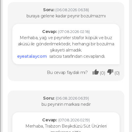
Soru:
(06.08.2026 06:38)
buraya gelene kadar peynir bozulmazmı
Cevap:
(07.08.2026 02:18)
Merhaba, yağ ve peynirler strafor köpük ve buz
aküsü ile gönderilmektedir, herhangi bir bozulma
şikayeti almadık.
eyeatalaycom
satıcısı tarafından cevaplandı.
Bu cevap faydalı mı?
(0)
(0)
Soru:
(06.08.2026 06:39)
bu peynirin markası nedir
Cevap:
(07.08.2026 02:19)
Merhaba, Trabzon Beşikdüzü Süt Ürünleri