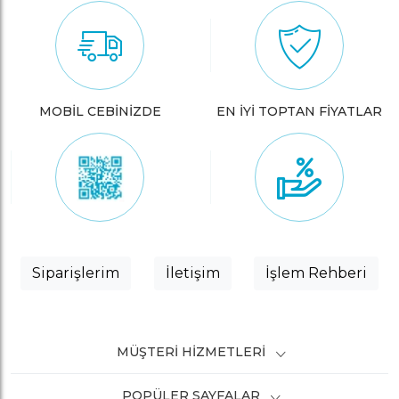
MOBİL CEBİNİZDE
EN İYİ TOPTAN FİYATLAR
Siparişlerim
İletişim
İşlem Rehberi
MÜŞTERI HIZMETLERI
POPÜLER SAYFALAR