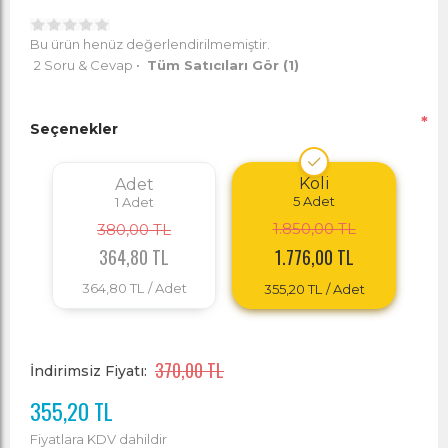
Bu ürün henüz değerlendirilmemiştir.
2 Soru & Cevap
•
Tüm Satıcıları Gör
(1)
*
Seçenekler
Koli
Adet
5
Adet
1
Adet
1.850,00 TL
380,00 TL
364,80 TL
1.776,00 TL
364,80 TL
/ Adet
355,20 TL
/ Adet
370,00 TL
İndirimsiz Fiyatı:
355,20 TL
Fiyatlara KDV dahildir