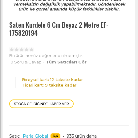
vermeksizin değişiklik yapabilmektedir. Gönderilecek
ürün ile görsel arasında küçük farklılıklar olabilir.
Saten Kurdele 6 Cm Beyaz 2 Metre EF-
175820194
Bu ürün henüz değerlendirilmemiştir.
0 Soru & Cevap
•
Tüm Satıcıları Gör
Bireysel kart: 12 taksite kadar
Ticari kart: 9 taksite kadar
STOĞA GELDIĞINDE HABER VER
Satıcı:
Parla Global
•
935 ürün daha
3,4