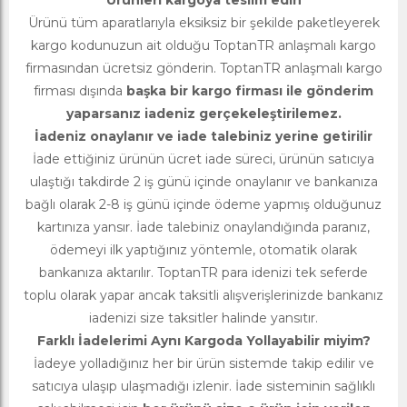
Ürünleri kargoya teslim edin
Ürünü tüm aparatlarıyla eksiksiz bir şekilde paketleyerek
kargo kodunuzun ait olduğu ToptanTR anlaşmalı kargo
firmasından ücretsiz gönderin. ToptanTR anlaşmalı kargo
firması dışında
başka bir kargo firması ile gönderim
yaparsanız iadeniz gerçekeleştirilemez.
İadeniz onaylanır ve iade talebiniz yerine getirilir
İade ettiğiniz ürünün ücret iade süreci, ürünün satıcıya
ulaştığı takdirde 2 iş günü içinde onaylanır ve bankanıza
bağlı olarak 2-8 iş günü içinde ödeme yapmış olduğunuz
kartınıza yansır. İade talebiniz onaylandığında paranız,
ödemeyi ilk yaptığınız yöntemle, otomatik olarak
bankanıza aktarılır. ToptanTR para idenizi tek seferde
toplu olarak yapar ancak taksitli alışverişlerinizde bankanız
iadenizi size taksitler halinde yansıtır.
Farklı İadelerimi Aynı Kargoda Yollayabilir miyim?
İadeye yolladığınız her bir ürün sistemde takip edilir ve
satıcıya ulaşıp ulaşmadığı izlenir. İade sisteminin sağlıklı