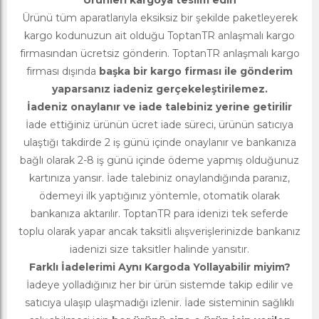
Ürünleri kargoya teslim edin
Ürünü tüm aparatlarıyla eksiksiz bir şekilde paketleyerek
kargo kodunuzun ait olduğu ToptanTR anlaşmalı kargo
firmasından ücretsiz gönderin. ToptanTR anlaşmalı kargo
firması dışında
başka bir kargo firması ile gönderim
yaparsanız iadeniz gerçekeleştirilemez.
İadeniz onaylanır ve iade talebiniz yerine getirilir
İade ettiğiniz ürünün ücret iade süreci, ürünün satıcıya
ulaştığı takdirde 2 iş günü içinde onaylanır ve bankanıza
bağlı olarak 2-8 iş günü içinde ödeme yapmış olduğunuz
kartınıza yansır. İade talebiniz onaylandığında paranız,
ödemeyi ilk yaptığınız yöntemle, otomatik olarak
bankanıza aktarılır. ToptanTR para idenizi tek seferde
toplu olarak yapar ancak taksitli alışverişlerinizde bankanız
iadenizi size taksitler halinde yansıtır.
Farklı İadelerimi Aynı Kargoda Yollayabilir miyim?
İadeye yolladığınız her bir ürün sistemde takip edilir ve
satıcıya ulaşıp ulaşmadığı izlenir. İade sisteminin sağlıklı