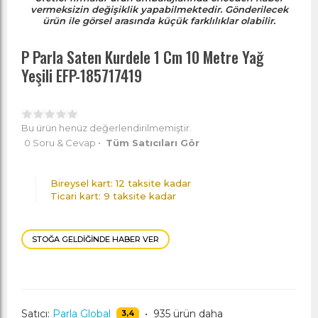
vermeksizin değişiklik yapabilmektedir. Gönderilecek
ürün ile görsel arasında küçük farklılıklar olabilir.
P Parla Saten Kurdele 1 Cm 10 Metre Yağ
Yeşili EFP-185717419
Bu ürün henüz değerlendirilmemiştir.
0 Soru & Cevap
•
Tüm Satıcıları Gör
Bireysel kart: 12 taksite kadar
Ticari kart: 9 taksite kadar
STOĞA GELDIĞINDE HABER VER
Satıcı:
Parla Global
•
935 ürün daha
3,4