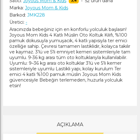
Satıcı:
Joyous Mom & Kids
•
52 ürün daha
3,4
Marka:
Joyous Mom & Kids
Barkod:
JMK228
Üretici:
-
Aracınızda bebeğiniz için en konforlu yolculuk başlasın!
Joyous Mom Kids 4 Katlı Müslin Oto Koltuk Kılıfı, %100
pamuk dokusuyla yumuşacık, 4 katlı yapısıyla ter emici
özelliğe sahip. Çevresi tamamen lastiklidir, kolayca takılır
ve kaymaz. 3'lü ve 5'li emniyet kemeri sistemleriyle tam
uyumlu. 9-36 kg arası tüm oto koltuklarıyla kullanılabilir.
Uyumlu: 9–36 kg arası oto koltuklar 3'lü ve 5'li kemer
sistemleriyle uyumlu Lastikli yapı, kolay kurulum Ter
emici 4 katlı %100 pamuk müslin Joyous Mom Kids
güvencesiyle Bebeğin terlemeden, huzurla yolculuk
etsin!
AÇIKLAMA