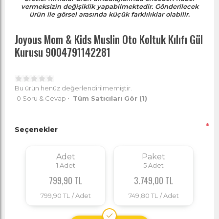
vermeksizin değişiklik yapabilmektedir. Gönderilecek
ürün ile görsel arasında küçük farklılıklar olabilir.
Joyous Mom & Kids Muslin Oto Koltuk Kılıfı Gül
Kurusu 9004791142281
Bu ürün henüz değerlendirilmemiştir.
0 Soru & Cevap
•
Tüm Satıcıları Gör
(1)
*
Seçenekler
Adet
Paket
1
Adet
5
Adet
799,90 TL
3.749,00 TL
799,90 TL
/ Adet
749,80 TL
/ Adet