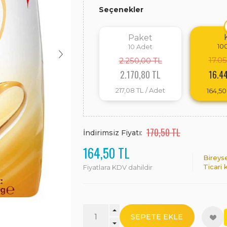
Seçenekler
Paket
10
10
Adet
17.0
2.250,00 TL
2.170,80 TL
16.4
217,08 TL
/ Adet
164,50
170,50 TL
İndirimsiz Fiyatı:
164,50 TL
Bireys
Ticari 
Fiyatlara KDV dahildir
SEPETE EKLE