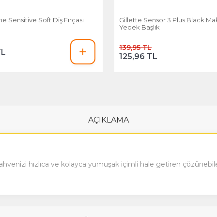
 Sensitive Soft Diş Fırçası
Gillette Sensor 3 Plus Black Ma
Yedek Başlık
139,95 TL
TL
125,96 TL
AÇIKLAMA
venizi hızlıca ve kolayca yumuşak içimli hale getiren çözünebilen