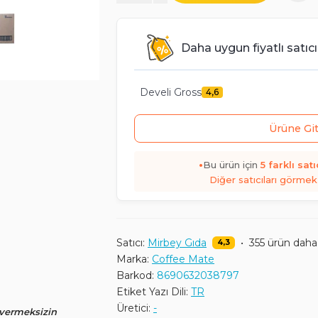
Daha uygun fiyatlı satıcı
Develi Gross
4,6
Ürüne Gi
•
Bu ürün için
5
farklı satı
Diğer satıcıları görmek 
Satıcı:
Mirbey Gıda
•
355 ürün daha
4,3
Marka:
Coffee Mate
Barkod:
8690632038797
Etiket Yazı Dili:
TR
Üretici:
-
 vermeksizin