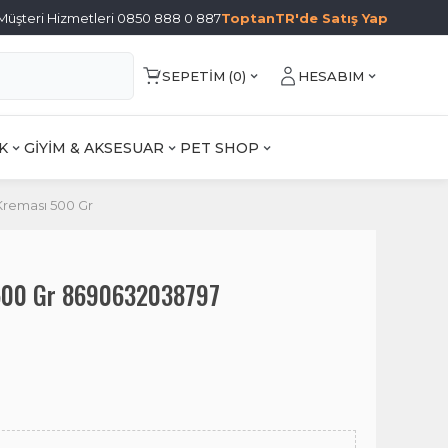
Müşteri Hizmetleri 0850 888 0 887
ToptanTR'de Satış Yap
SEPETIM (
0
)
HESABIM
K
GİYİM & AKSESUAR
PET SHOP
reması 500 Gr
 500 Gr 8690632038797