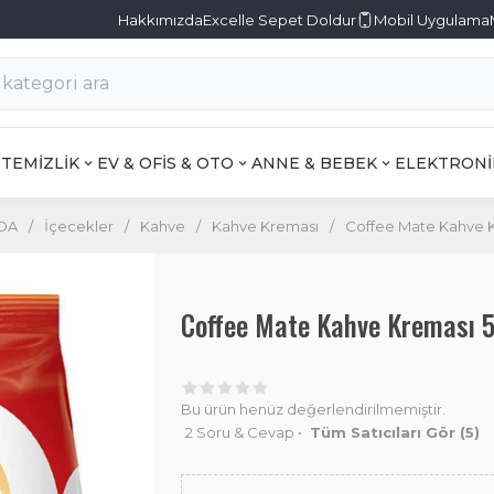
Hakkımızda
Excelle Sepet Doldur
Mobil Uygulama
TEMİZLİK
EV & OFİS & OTO
ANNE & BEBEK
ELEKTRONİ
DA
/
İçecekler
/
Kahve
/
Kahve Kreması
/
Coffee Mate Kahve K
Coffee Mate Kahve Kreması
Bu ürün henüz değerlendirilmemiştir.
2 Soru & Cevap
•
Tüm Satıcıları Gör
(5)