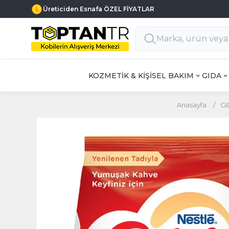
Üreticiden Esnafa ÖZEL FİYATLAR
KOZMETİK & KİŞİSEL BAKIM
GIDA
Anasayfa
/
GI