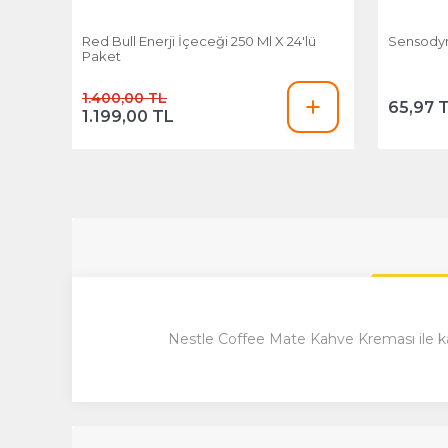
Red Bull Enerji İçeceği 250 Ml X 24'lü
Sensodyne
Paket
1.400,00 TL
65,97 
1.199,00 TL
Nestle Coffee Mate Kahve Kreması ile kah