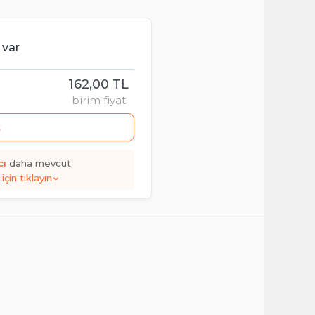
 var
162,00 TL
birim fiyat
t
cı
daha mevcut
için tıklayın