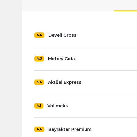
Develi Gross
4,6
Mirbey Gıda
4,3
Aktüel Express
3,4
Volimeks
4,1
Bayraktar Premium
4,6