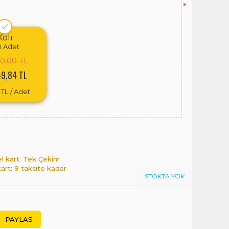
*
Koli
0
Adet
50,00 TL
49,84 TL
 TL
/ Adet
el kart: Tek Çekim
kart: 9 taksite kadar
STOKTA YOK
PAYLAS