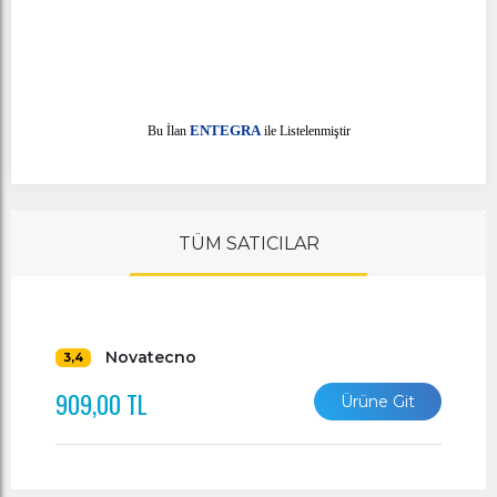
E
Bu İlan
NTEGRA
ile Listelenmiştir
TÜM SATICILAR
Novatecno
3,4
909,00 TL
Ürüne Git