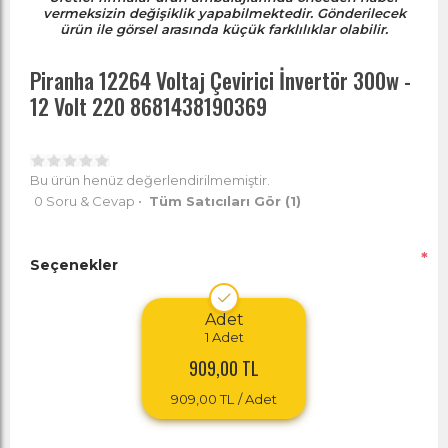
vermeksizin değişiklik yapabilmektedir. Gönderilecek
ürün ile görsel arasında küçük farklılıklar olabilir.
Piranha 12264 Voltaj Çevirici İnvertör 300w -
12 Volt 220 8681438190369
Bu ürün henüz değerlendirilmemiştir.
0 Soru & Cevap
•
Tüm Satıcıları Gör
(1)
*
Seçenekler
Adet
1
Adet
909,00 TL
909,00 TL
/ Adet