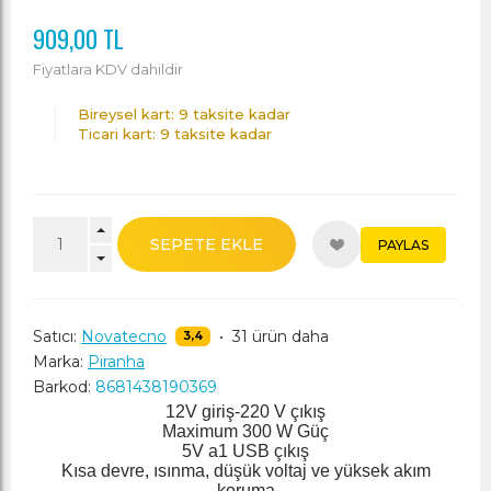
909,00 TL
Fiyatlara KDV dahildir
Bireysel kart: 9 taksite kadar
Ticari kart: 9 taksite kadar
SEPETE EKLE
PAYLAS
Satıcı:
Novatecno
•
31 ürün daha
3,4
Marka:
Piranha
Barkod:
8681438190369
12V giriş-220 V çıkış
Maximum 300 W Güç
5V a1 USB çıkış
Kısa devre, ısınma, düşük voltaj ve yüksek akım
koruma