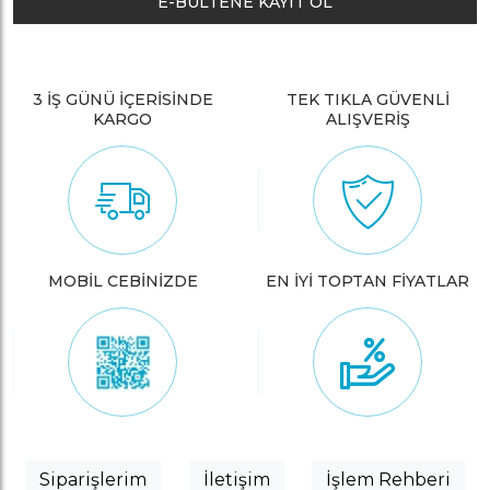
E-BÜLTENE KAYIT OL
3 İŞ GÜNÜ İÇERİSİNDE
TEK TIKLA GÜVENLİ
KARGO
ALIŞVERİŞ
MOBİL CEBİNİZDE
EN İYİ TOPTAN FİYATLAR
Siparişlerim
İletişim
İşlem Rehberi