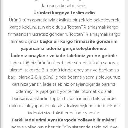
faturanızı kesebilirsiniz.
Ürünleri kargoya teslim edin
Ürünü tüm aparatlarıyla eksiksiz bir şekilde paketleyerek
kargo kodunuzun ait olduğu ToptanTR anlaşmalı kargo
firmasından ücretsiz gönderin. ToptanTR anlaşmalı kargo
firması dışında
başka bir kargo firması ile gönderim
yaparsanız iadeniz gerçekeleştirilemez.
İadeniz onaylanır ve iade talebiniz yerine getirilir
İade ettiğiniz ürünün ücret iade süreci, ürünün satıcıya
ulaştığı takdirde 2 iş günü içinde onaylanır ve bankanıza
bağlı olarak 2-8 iş günü içinde ödeme yapmış olduğunuz
kartınıza yansır. İade talebiniz onaylandığında paranız,
ödemeyi ilk yaptığınız yöntemle, otomatik olarak
bankanıza aktarılır. ToptanTR para idenizi tek seferde
toplu olarak yapar ancak taksitli alışverişlerinizde bankanız
iadenizi size taksitler halinde yansıtır.
Farklı İadelerimi Aynı Kargoda Yollayabilir miyim?
İadeye yolladığınız her bir ürün sistemde takip edilir ve