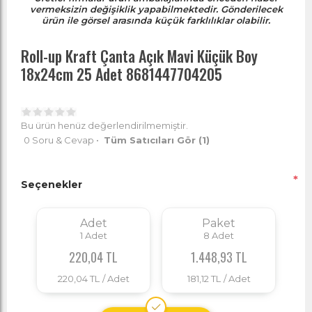
vermeksizin değişiklik yapabilmektedir. Gönderilecek
ürün ile görsel arasında küçük farklılıklar olabilir.
Roll-up Kraft Çanta Açık Mavi Küçük Boy
18x24cm 25 Adet 8681447704205
Bu ürün henüz değerlendirilmemiştir.
0 Soru & Cevap
•
Tüm Satıcıları Gör
(1)
*
Seçenekler
Adet
Paket
1
Adet
8
Adet
220,04 TL
1.448,93 TL
220,04 TL
/ Adet
181,12 TL
/ Adet