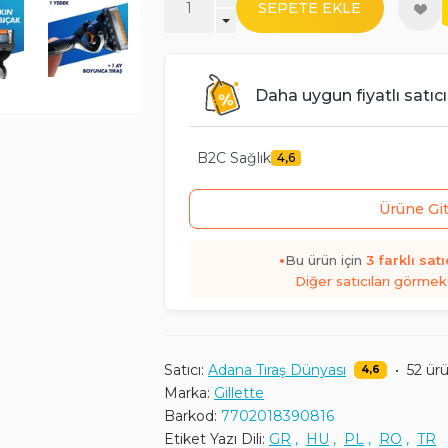
SEPETE EKLE
Daha uygun fiyatlı satıcı
B2C Sağlık
4,6
Ürüne Gi
•
Bu ürün için
3
farklı satı
Diğer satıcıları görmek 
Satıcı:
Adana Tıraş Dünyası
•
52 ür
4,6
Marka:
Gillette
Barkod:
7702018390816
Etiket Yazı Dili:
GR
,
HU
,
PL
,
RO
,
TR