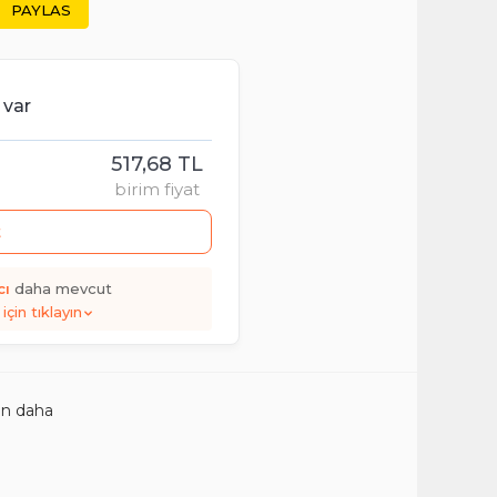
PAYLAS
 var
517,68 TL
birim fiyat
t
cı
daha mevcut
için tıklayın
ün daha