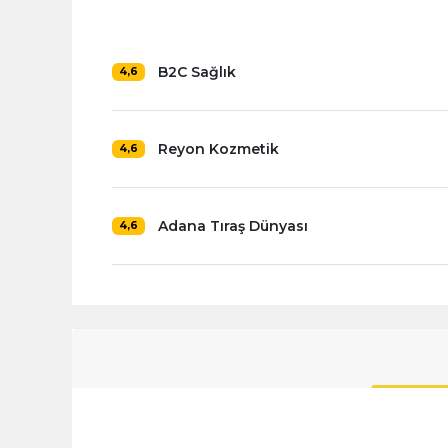
B2C Sağlık
4,6
Reyon Kozmetik
4,6
Adana Tıraş Dünyası
4,6