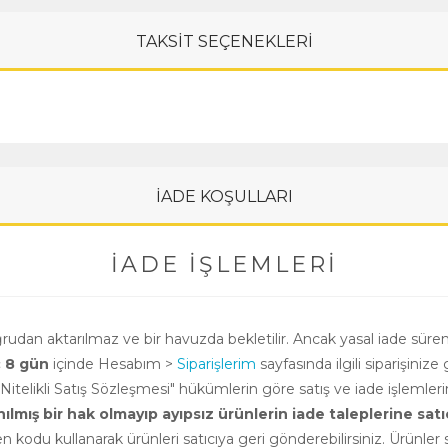
TAKSİT SEÇENEKLERİ
İADE KOŞULLARI
İADE İŞLEMLERI
oğrudan aktarılmaz ve bir havuzda bekletilir. Ancak yasal iade süre
ç 8 gün
içinde Hesabım >
Siparişlerim
sayfasında ilgili siparişinize 
i Nitelikli Satış Sözleşmesi" hükümlerin göre satış ve iade işlemle
ış bir hak olmayıp ayıpsız ürünlerin iade taleplerine satıcının
n kodu kullanarak ürünleri satıcıya geri gönderebilirsiniz. Ürünler sa