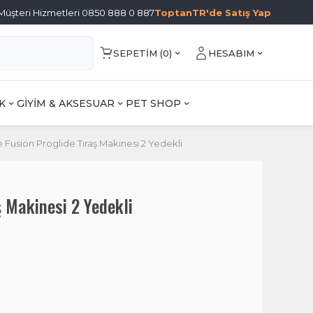
Müşteri Hizmetleri 0850 888 0 887
ToptanTR'de Satış Yap
SEPETIM (
0
)
HESABIM
K
GİYİM & AKSESUAR
PET SHOP
te Fusion Proglide Tıraş Makinesi 2 Yedekli
ş Makinesi 2 Yedekli