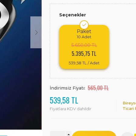
Seçenekler
Paket
10
Adet
5.650,00 TL
5.395,75 TL
539,58 TL
/ Adet
565,00 TL
İndirimsiz Fiyatı:
539,58 TL
Bireys
Ticari
Fiyatlara KDV dahildir