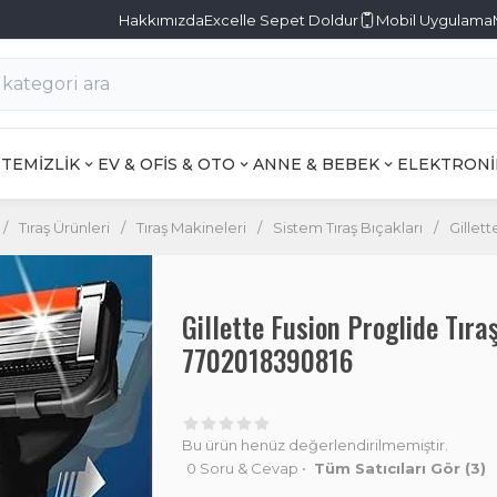
Hakkımızda
Excelle Sepet Doldur
Mobil Uygulama
TEMİZLİK
EV & OFİS & OTO
ANNE & BEBEK
ELEKTRONİ
/
Tıraş Ürünleri
/
Tıraş Makineleri
/
Sistem Tıraş Bıçakları
/
Gillet
Gillette Fusion Proglide Tıra
7702018390816
Bu ürün henüz değerlendirilmemiştir.
0 Soru & Cevap
•
Tüm Satıcıları Gör
(3)