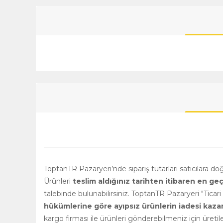
ToptanTR Pazaryeri’nde sipariş tutarları satıcılara d
Ürünleri
teslim aldığınız tarihten itibaren en ge
talebinde bulunabilirsiniz. ToptanTR Pazaryeri "Ticar
hükümlerine göre ayıpsız ürünlerin iadesi kazanılm
kargo firması ile ürünleri gönderebilmeniz için üretile