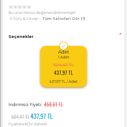
Bu ürün henüz değerlendirilmemiştir.
0 Soru & Cevap
•
Tüm Satıcıları Gör
(1)
*
Seçenekler
Adet
1
Adet
504,47 TL
437,97 TL
437,97 TL
/ Adet
458,61 TL
İndirimsiz Fiyatı:
437,97 TL
504,47 TL
Fiyatlara KDV dahildir