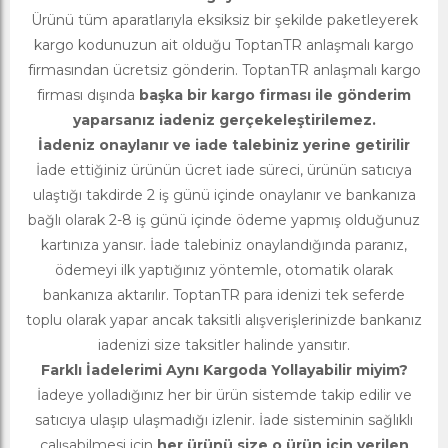
Ürünü tüm aparatlarıyla eksiksiz bir şekilde paketleyerek
kargo kodunuzun ait olduğu ToptanTR anlaşmalı kargo
firmasından ücretsiz gönderin. ToptanTR anlaşmalı kargo
firması dışında
başka bir kargo firması ile gönderim
yaparsanız iadeniz gerçekeleştirilemez.
İadeniz onaylanır ve iade talebiniz yerine getirilir
İade ettiğiniz ürünün ücret iade süreci, ürünün satıcıya
ulaştığı takdirde 2 iş günü içinde onaylanır ve bankanıza
bağlı olarak 2-8 iş günü içinde ödeme yapmış olduğunuz
kartınıza yansır. İade talebiniz onaylandığında paranız,
ödemeyi ilk yaptığınız yöntemle, otomatik olarak
bankanıza aktarılır. ToptanTR para idenizi tek seferde
toplu olarak yapar ancak taksitli alışverişlerinizde bankanız
iadenizi size taksitler halinde yansıtır.
Farklı İadelerimi Aynı Kargoda Yollayabilir miyim?
İadeye yolladığınız her bir ürün sistemde takip edilir ve
satıcıya ulaşıp ulaşmadığı izlenir. İade sisteminin sağlıklı
çalışabilmesi için
her ürünü size o ürün için verilen