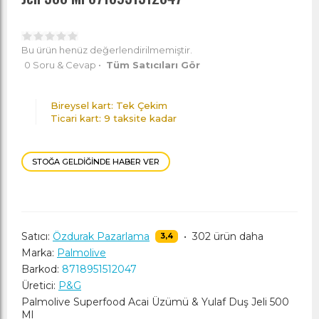
Bu ürün henüz değerlendirilmemiştir.
0 Soru & Cevap
•
Tüm Satıcıları Gör
Bireysel kart: Tek Çekim
Ticari kart: 9 taksite kadar
STOĞA GELDIĞINDE HABER VER
Satıcı:
Özdurak Pazarlama
•
302 ürün daha
3,4
Marka:
Palmolive
Barkod:
8718951512047
Üretici:
P&G
Palmolive Superfood Acai Üzümü & Yulaf Duş Jeli 500
Ml