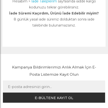
Hesabım >
İade Taleplerim
sayfasında iadde kargo
kodunuzu tekrar görebilirsiniz.
İade Süremi Kaçırdım, Ürünü İade Edebilir miyim?
8 günlük yasal iade süreniz dolduktan sonra iade
talebinde bulunamazsınız.
Kampanya Bildirimlerimizi Anlık Almak İçin E-
Posta Listemize Kayıt Olun
E-BÜLTENE KAYIT OL