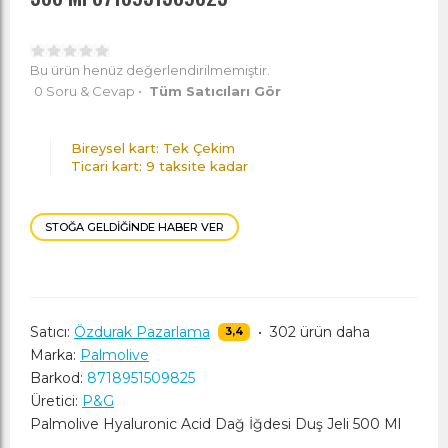
Bu ürün henüz değerlendirilmemiştir.
0 Soru & Cevap
•
Tüm Satıcıları Gör
Bireysel kart: Tek Çekim
Ticari kart: 9 taksite kadar
STOĞA GELDIĞINDE HABER VER
Satıcı:
Özdurak Pazarlama
•
302 ürün daha
3,4
Marka:
Palmolive
Barkod:
8718951509825
Üretici:
P&G
Palmolive Hyaluronic Acid Dağ İğdesi Duş Jeli 500 Ml