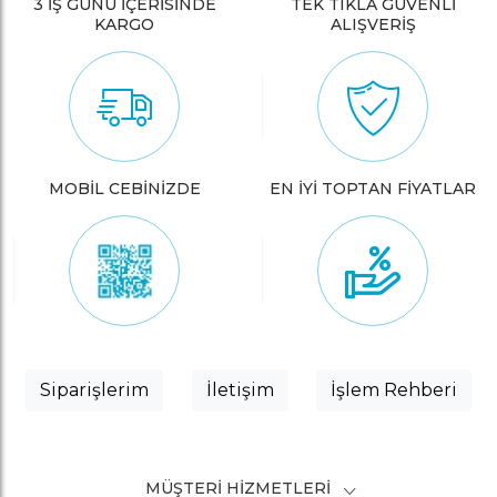
3 İŞ GÜNÜ İÇERİSİNDE
TEK TIKLA GÜVENLİ
KARGO
ALIŞVERİŞ
MOBİL CEBİNİZDE
EN İYİ TOPTAN FİYATLAR
Siparişlerim
İletişim
İşlem Rehberi
MÜŞTERI HIZMETLERI