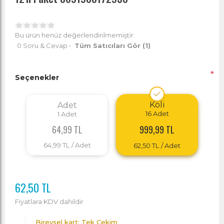
Bu ürün henüz değerlendirilmemiştir.
0 Soru & Cevap
•
Tüm Satıcıları Gör
(1)
*
Seçenekler
Koli
Adet
16
Adet
1
Adet
999,99 TL
64,99 TL
64,99 TL
/ Adet
62,50 TL
/ Adet
62,50 TL
Fiyatlara KDV dahildir
Bireysel kart: Tek Çekim