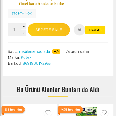
Ticari kart: 9 taksite kadar
STOKTA YOK
SEPETE EKLE
PAYLAS
Satıcı:
nedilersenburada
•
75 ürün daha
4,3
Marka:
Kotex
Barkod:
8691900172953
Bu Ürünü Alanlar Bunları da Aldı
%3 İndirim
%35 İndirim