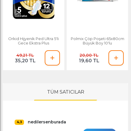
Orkid Hijyenik Ped Ultra 5'li
Polmix Çöp Poşeti 65x80cm
Gece Ekstra Plus
Büyük Boy 10'lu
49,21 TL
20,00 TL
35,20 TL
19,60 TL
TÜM SATICILAR
nedilersenburada
4,3