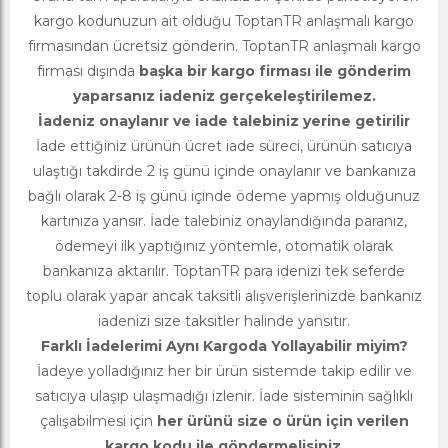
kargo kodunuzun ait olduğu ToptanTR anlaşmalı kargo
firmasından ücretsiz gönderin. ToptanTR anlaşmalı kargo
firması dışında
başka bir kargo firması ile gönderim
yaparsanız iadeniz gerçekeleştirilemez.
İadeniz onaylanır ve iade talebiniz yerine getirilir
İade ettiğiniz ürünün ücret iade süreci, ürünün satıcıya
ulaştığı takdirde 2 iş günü içinde onaylanır ve bankanıza
bağlı olarak 2-8 iş günü içinde ödeme yapmış olduğunuz
kartınıza yansır. İade talebiniz onaylandığında paranız,
ödemeyi ilk yaptığınız yöntemle, otomatik olarak
bankanıza aktarılır. ToptanTR para idenizi tek seferde
toplu olarak yapar ancak taksitli alışverişlerinizde bankanız
iadenizi size taksitler halinde yansıtır.
Farklı İadelerimi Aynı Kargoda Yollayabilir miyim?
İadeye yolladığınız her bir ürün sistemde takip edilir ve
satıcıya ulaşıp ulaşmadığı izlenir. İade sisteminin sağlıklı
çalışabilmesi için
her ürünü size o ürün için verilen
kargo kodu ile göndermelisiniz
.