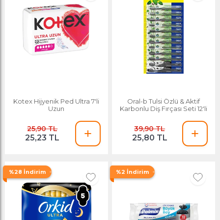
Kotex Hijyenik Ped Ultra 7'li
Oral-b Tulsi Özlü & Aktif
Uzun
Karbonlu Diş Fırçası Seti 12'li
25,90 TL
39,90 TL
25,23 TL
25,80 TL
%28 İndirim
%2 İndirim