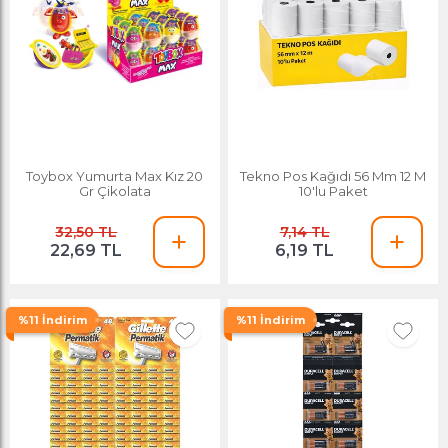
Toybox Yumurta Max Kız 20
Tekno Pos Kağıdı 56 Mm 12 M
Gr Çikolata
10'lu Paket
32,50 TL
7,14 TL
22,69 TL
6,19 TL
%11 İndirim
%11 İndirim