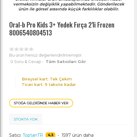
vermeksizin değişiklik yapabilmektedir. Gönderilecek
ürün ile görsel arasında küçük farklılıklar olabilir.
Oral-b Pro Kids 3+ Yedek Fırça 2'li Frozen
8006540804513
Bu ürün henüz değerlendirilmemiştir.
0 Soru & Cevap
•
Tüm Satıcıları Gör
Bireysel kart: Tek Çekim
Ticari kart: 9 taksite kadar
STOĞA GELDIĞINDE HABER VER
STOKTA YOK
Satıcı:
ToptanTR
•
1597 ürün daha
4,3