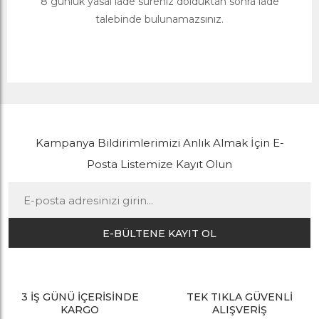
8 günlük yasal iade süreniz dolduktan sonra iade
talebinde bulunamazsınız.
Kampanya Bildirimlerimizi Anlık Almak İçin E-
Posta Listemize Kayıt Olun
E-BÜLTENE KAYIT OL
3 İŞ GÜNÜ İÇERİSİNDE
TEK TIKLA GÜVENLİ
KARGO
ALIŞVERİŞ