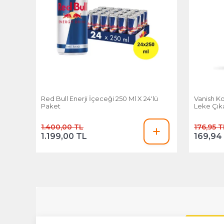
Red Bull Enerji İçeceği 250 Ml X 24'lü
Vanish Ko
Paket
Leke Çıka
Ml
1.400,00 TL
176,95 T
1.199,00 TL
169,94