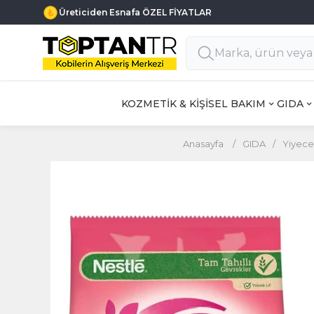
Üreticiden Esnafa ÖZEL FİYATLAR
KOZMETİK & KİŞİSEL BAKIM
GIDA
Anasayfa
/
GIDA
/
Yiyece