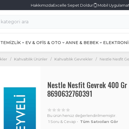
Hakkımızda
Excelle Sepet Doldur
Mobil Uygulama
TEMİZLİK
EV & OFİS & OTO
ANNE & BEBEK
ELEKTRONİ
kler
/
Kahvaltılık Ürünler
/
Kahvaltılık Gevrekler
/
Nestle Nesfit G
Nestle Nesfit Gevrek 400 Gr 
8690632760391
Bu ürün henüz değerlendirilmemiştir.
1 Soru & Cevap
•
Tüm Satıcıları Gör