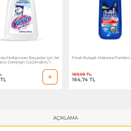
sla Multipower Beyazlar için Jel
Finish Bulaşık Makinesi Parlatıc
rıcı Deterjan Güçlendirici 1000
L
169,05 TL
 TL
164,74 TL
AÇIKLAMA