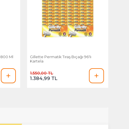
ı 800 Ml
Gillette Permatik Tıraş Bıçağı 96'lı
Kartela
1.550,00 TL
1.384,99 TL