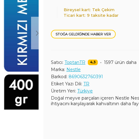
Bireysel kart: Tek Çekim
Ticari kart: 9 taksite kadar
STOĞA GELDIĞINDE HABER VER
Satıcı:
ToptanTR
•
1597 ürün daha
4,3
Marka:
Nestle
Barkod:
8690632760391
Etiket Yazı Dili:
TR
Üretim Yeri:
Türkiye
Doğal meyve parçaları içeren Nestle Nesf
ihtiyacını karşılayarak kahvaltının daha fay