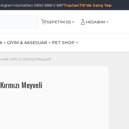
Müşteri Hizmetleri 0850 888 0 887
ToptanTR'de Satış Yap
SEPETIM (
0
)
HESABIM
K
GİYİM & AKSESUAR
PET SHOP
evrek 400 Gr Kırmızı Meyveli
Kırmızı Meyveli