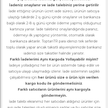
İadeniz onaylanır ve iade talebiniz yerine getirilir
İade ettiğiniz ürünün ücret iade süreci, ürünün satıcıya
ulaştığı takdirde 2 iş günü içinde onaylanır ve bankanıza
bağlı olarak 2-8 iş günü içinde ödeme yapmış olduğunuz
kartınıza yansır. İade talebiniz onaylandığında paranız,
ödemeyi ilk yaptığınız yöntemle, otomatik olarak
bankanıza aktarılır. ToptanTR para idenizi tek seferde
toplu olarak yapar ancak taksitli alışverişlerinizde bankanız
iadenizi size taksitler halinde yansıtır.
Farklı İadelerimi Aynı Kargoda Yollayabilir miyim?
İadeye yolladığınız her bir ürün sistemde takip edilir ve
satıcıya ulaşıp ulaşmadığı izlenir. İade sisteminin sağlıklı
çalışabilmesi için
her ürünü size o ürün için verilen
kargo kodu ile göndermelisiniz
.
Farklı satıcıların ürünlerini aynı kargoyla
göndermeyin.
İade talebi ekranımız her satıcıdan aldığınız ürünler için
ayrı iade talepleri oluşturmanızı sağlar ve bu satıcılar size