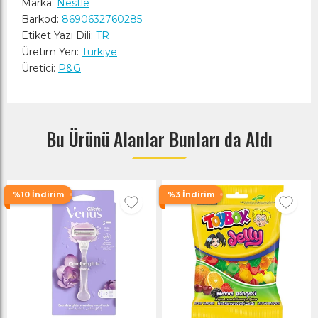
Marka:
Nestle
Barkod:
8690632760285
Etiket Yazı Dili:
TR
Üretim Yeri:
Türkiye
Üretici:
P&G
Bu Ürünü Alanlar Bunları da Aldı
%10 İndirim
%3 İndirim