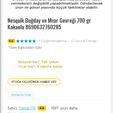
vermeksizin değişiklik yapabilmektedir. Gönderilecek
ürün ile görsel arasında küçük farklılıklar olabilir.
Nesquik Buğday ve Mısır Gevreği 700 gr
Kakaolu 8690632760285
1 Değerlendirme
•
0 Soru & Cevap
•
5,0
Tüm Satıcıları Gör
Bireysel kart: Tek Çekim
Ticari kart: 9 taksite kadar
STOĞA GELDIĞINDE HABER VER
STOKTA YOK
Satıcı:
ToptanTR
•
1597 ürün daha
4,0