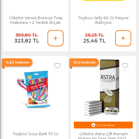
Gillette Venüs Breeze Tıraş
Toybox Jelly 60 Gr Meyve
Makinesi + 2 Yedek Bıçak
Bahçesi
359,80 TL
26,25 TL
323,82 TL
25,46 TL
%20 İndirim
%13 İndirim
En Çok Satan
Toybox Sour Belt 70 Gr
Gillette Astra Çift Kenarlı
Platinium Tıraş Jileti 100'lü