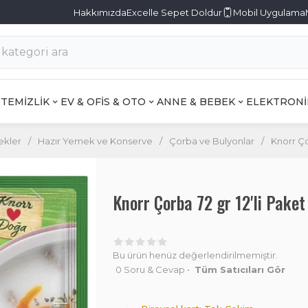
Hakkımızda
Excelle Sepet Doldur
Mobil Uygulama
TEMİZLİK
EV & OFİS & OTO
ANNE & BEBEK
ELEKTRONİ
ekler
/
Hazır Yemek ve Konserve
/
Çorba ve Bulyonlar
/
Knorr Ço
Knorr Çorba 72 gr 12'li Pak
Bu ürün henüz değerlendirilmemiştir.
0 Soru & Cevap
•
Tüm Satıcıları Gör