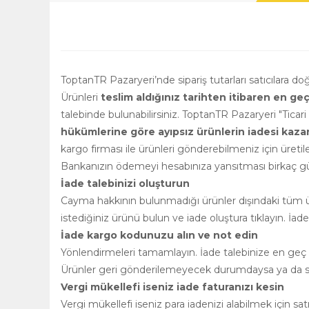
ToptanTR Pazaryeri’nde sipariş tutarları satıcılara d
Ürünleri
teslim aldığınız tarihten itibaren en ge
talebinde bulunabilirsiniz. ToptanTR Pazaryeri "Ticar
hükümlerine göre ayıpsız ürünlerin iadesi kazanılm
kargo firması ile ürünleri gönderebilmeniz için üretile
Bankanızın ödemeyi hesabınıza yansıtması birkaç gün
İade talebinizi oluşturun
Cayma hakkının bulunmadığı ürünler dışındaki tüm ürü
istediğiniz ürünü bulun ve iade oluştura tıklayın. İad
İade kargo kodunuzu alın ve not edin
Yönlendirmeleri tamamlayın. İade talebinize en geç 2
Ürünler geri gönderilemeyecek durumdaysa ya da satı
Vergi mükellefi iseniz iade faturanızı kesin
Vergi mükellefi iseniz para iadenizi alabilmek için s