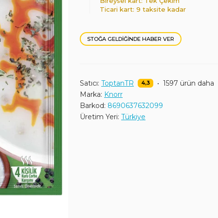
Bireysel kart: Tek Çekim
Ticari kart: 9 taksite kadar
STOĞA GELDIĞINDE HABER VER
Satıcı:
ToptanTR
•
1597 ürün daha
4,3
Marka:
Knorr
Barkod:
8690637632099
Üretim Yeri:
Türkiye