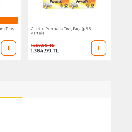
ium Tıraş
Gillette Permatik Tıraş Bıçağı 96'lı
Kartela
1.550,00 TL
1.384,99 TL