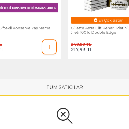
Esnafa Özel Fiyat
Biftekli Konserve Yaş Mama
Gillette Astra Çift Kenarlı Platin
Jileti 100'lü Double Edge
L
249,99 TL
TL
217,93 TL
TÜM SATICILAR