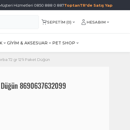
Müşteri Hizmetleri 0850 888 0 887
ToptanTR'de Satış Yap
SEPETIM (
0
)
HESABIM
K
GİYİM & AKSESUAR
PET SHOP
rba 72 gr 12'li Paket Düğün
et Düğün 8690637632099