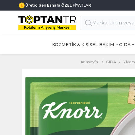
Üreticiden Esnafa ÖZEL FİYATLAR
KOZMETİK & KİŞİSEL BAKIM
GIDA
Anasayfa
/
GIDA
/
Yiyec