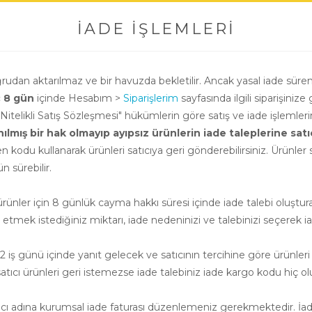
İADE İŞLEMLERI
oğrudan aktarılmaz ve bir havuzda bekletilir. Ancak yasal iade süre
ç 8 gün
içinde Hesabım >
Siparişlerim
sayfasında ilgili siparişinize 
i Nitelikli Satış Sözleşmesi" hükümlerin göre satış ve iade işlemle
ış bir hak olmayıp ayıpsız ürünlerin iade taleplerine satıcının
n kodu kullanarak ürünleri satıcıya geri gönderebilirsiniz. Ürünler sa
 sürebilir.
nler için 8 günlük cayma hakkı süresi içinde iade talebi oluşturab
e etmek istediğiniz miktarı, iade nedeninizi ve talebinizi seçerek ia
 iş günü içinde yanıt gelecek ve satıcının tercihine göre ürünleri
cı ürünleri geri istemezse iade talebiniz iade kargo kodu hiç ol
atıcı adına kurumsal iade faturası düzenlemeniz gerekmektedir. İade