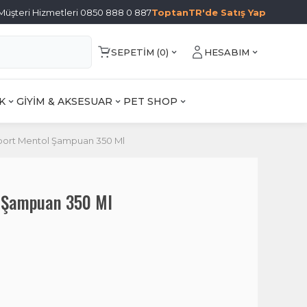
Müşteri Hizmetleri 0850 888 0 887
ToptanTR'de Satış Yap
SEPETIM (
0
)
HESABIM
K
GİYİM & AKSESUAR
PET SHOP
port Mentol Şampuan 350 Ml
l Şampuan 350 Ml