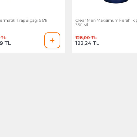
ermatik Tıraş Bıçağı 96'lı
Clear Men Maksimum Ferahlık
350 Ml
 TL
128,00 TL
99 TL
122,24 TL