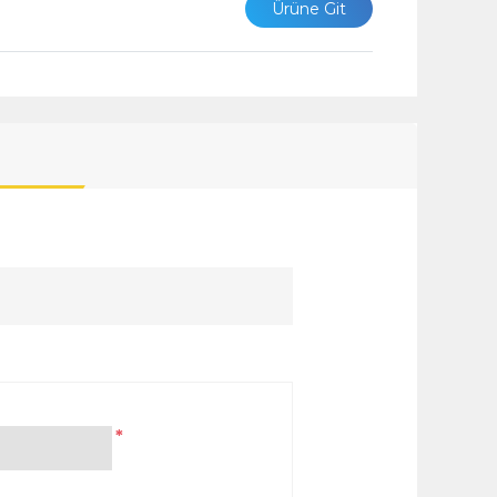
Ürüne Git
*