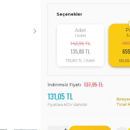
Seçenekler
P
Adet
5
1
Adet
689
142,95 TL
135,80 TL
655
135,80 TL
/ Adet
131,05
137,95 TL
İndirimsiz Fiyatı:
131,05 TL
Bireys
Ticari 
Fiyatlara KDV dahildir