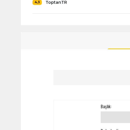
ToptanTR
4,3
Başlık: