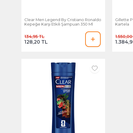
Clear Men Legend By Cristiano Ronaldo
Gillette P
Kepeğe Karşı Etkili Şampuan 350 Ml
Kartela
134,95 TL
1.550,00
128,20 TL
1.384,