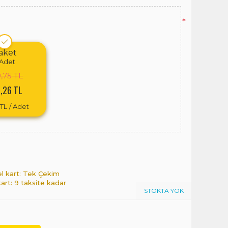
*
aket
Adet
,75 TL
,26 TL
 TL
/ Adet
el kart: Tek Çekim
kart: 9 taksite kadar
STOKTA YOK