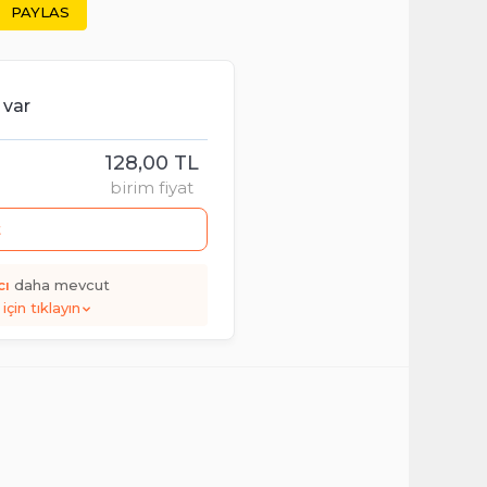
PAYLAS
 var
128,00 TL
birim fiyat
t
cı
daha mevcut
için tıklayın