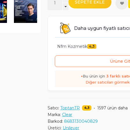
SEPETE EKLE
Daha uygun fiyatlı satıcı
Nfm Kozmetik
4,3
Ürüne Gi
•
Bu ürün için
3
farklı satı
Diğer satıcıları görmek 
Satıcı:
ToptanTR
•
1597 ürün daha
4,3
Marka:
Clear
Barkod:
8683130040829
Üretici:
Unilever