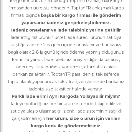
kargo kodunuzun ait olduğu ToptanTR anlaşmalı kargo
firmasından ücretsiz gönderin. ToptanTR anlaşmalı kargo
firması dışında
başka bir kargo firması ile gönderim
yaparsanız iadeniz gerçekeleştirilemez.
İadeniz onaylanır ve iade talebiniz yerine getirilir
İade ettiğiniz ürünün ücret iade süreci, ürünün satıcıya
ulaştığı takdirde 2 iş günü içinde onaylanır ve bankanıza
bağlı olarak 2-8 iş günü içinde ödeme yapmış olduğunuz
kartınıza yansır. İade talebiniz onaylandığında paranız,
ödemeyi ilk yaptığınız yöntemle, otomatik olarak
bankanıza aktarılır. ToptanTR para idenizi tek seferde
toplu olarak yapar ancak taksitli alışverişlerinizde bankanız
iadenizi size taksitler halinde yansıtır.
Farklı İadelerimi Aynı Kargoda Yollayabilir miyim?
İadeye yolladığınız her bir ürün sistemde takip edilir ve
satıcıya ulaşıp ulaşmadığı izlenir. İade sisteminin sağlıklı
çalışabilmesi için
her ürünü size o ürün için verilen
kargo kodu ile göndermelisiniz
.