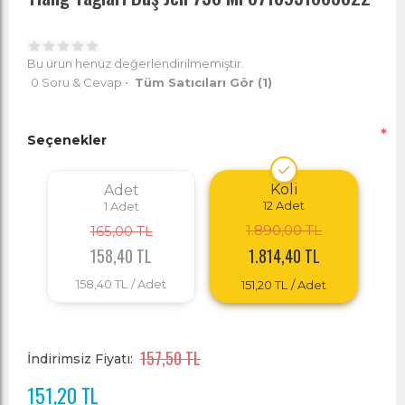
Bu ürün henüz değerlendirilmemiştir.
0 Soru & Cevap
•
Tüm Satıcıları Gör
(1)
*
Seçenekler
Koli
Adet
12
Adet
1
Adet
1.890,00 TL
165,00 TL
158,40 TL
1.814,40 TL
158,40 TL
/ Adet
151,20 TL
/ Adet
157,50 TL
İndirimsiz Fiyatı:
151,20 TL