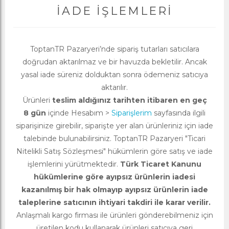
İADE İŞLEMLERI
ToptanTR Pazaryeri’nde sipariş tutarları satıcılara
doğrudan aktarılmaz ve bir havuzda bekletilir. Ancak
yasal iade süreniz dolduktan sonra ödemeniz satıcıya
aktarılır.
Ürünleri
teslim aldığınız tarihten itibaren en geç
8 gün
içinde Hesabım >
Siparişlerim
sayfasında ilgili
siparişinize girebilir, siparişte yer alan ürünleriniz için iade
talebinde bulunabilirsiniz. ToptanTR Pazaryeri "Ticari
Nitelikli Satış Sözleşmesi" hükümlerin göre satış ve iade
işlemlerini yürütmektedir.
Türk Ticaret Kanunu
hükümlerine göre ayıpsız ürünlerin iadesi
kazanılmış bir hak olmayıp ayıpsız ürünlerin iade
taleplerine satıcının ihtiyari takdiri ile karar verilir.
Anlaşmalı kargo firması ile ürünleri gönderebilmeniz için
üretilen kodu kullanarak ürünleri satıcıya geri