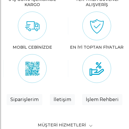
KARGO
ALIŞVERİŞ
MOBİL CEBİNİZDE
EN İYİ TOPTAN FİYATLAR
Siparişlerim
İletişim
İşlem Rehberi
MÜŞTERI HIZMETLERI