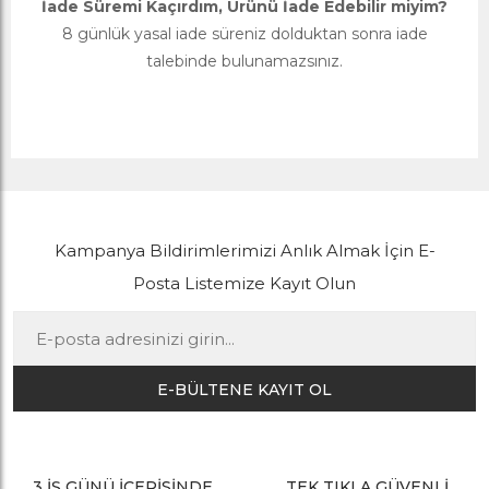
İade Süremi Kaçırdım, Ürünü İade Edebilir miyim?
8 günlük yasal iade süreniz dolduktan sonra iade
talebinde bulunamazsınız.
Kampanya Bildirimlerimizi Anlık Almak İçin E-
Posta Listemize Kayıt Olun
E-BÜLTENE KAYIT OL
3 İŞ GÜNÜ İÇERİSİNDE
TEK TIKLA GÜVENLİ