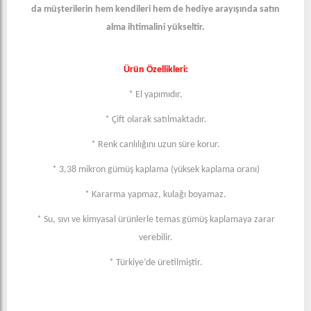
da müşterilerin hem kendileri hem de hediye arayışında satın
alma ihtimalini yükseltir.
Ürün Özellikleri:
* El yapımıdır.
* Çift olarak satılmaktadır.
* Renk canlılığını uzun süre korur.
* 3,38 mikron gümüş kaplama (yüksek kaplama oranı)
* Kararma yapmaz, kulağı boyamaz.
* Su, sıvı ve kimyasal ürünlerle temas gümüş kaplamaya zarar
verebilir.
* Türkiye’de üretilmiştir.