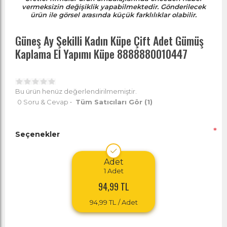
vermeksizin değişiklik yapabilmektedir. Gönderilecek
ürün ile görsel arasında küçük farklılıklar olabilir.
Güneş Ay Şekilli Kadın Küpe Çift Adet Gümüş
Kaplama El Yapımı Küpe 8888880010447
Bu ürün henüz değerlendirilmemiştir.
0 Soru & Cevap
•
Tüm Satıcıları Gör
(1)
*
Seçenekler
Adet
1
Adet
94,99 TL
94,99 TL
/ Adet