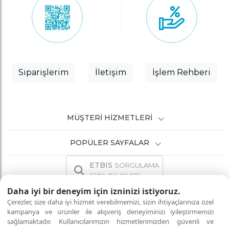
Siparişlerim
İletişim
İşlem Rehberi
MÜŞTERI HIZMETLERI
POPÜLER SAYFALAR
ETBIS
SORGULAMA
SİCİL BİLGİLERİ
Daha iyi bir deneyim için izninizi istiyoruz.
Çerezler, size daha iyi hizmet verebilmemizi, sizin ihtiyaçlarınıza özel
kampanya ve ürünler ile alışveriş deneyiminizi iyileştirmemizi
sağlamaktadır. Kullanıcılarımızın hizmetlerimizden güvenli ve
İNTERNETTE GÜVENLİ ALIŞVERİŞ