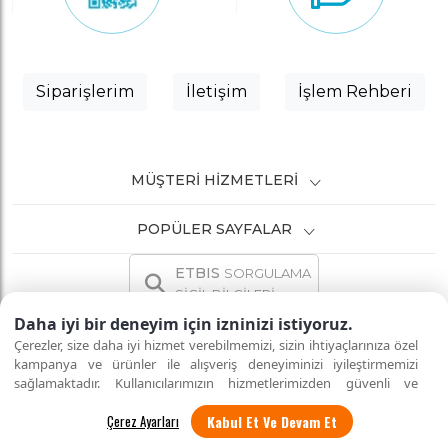
Siparişlerim
İletişim
İşlem Rehberi
MÜŞTERI HIZMETLERI
POPÜLER SAYFALAR
ETBIS
SORGULAMA
SİCİL BİLGİLERİ
Daha iyi bir deneyim için izninizi istiyoruz.
Çerezler, size daha iyi hizmet verebilmemizi, sizin ihtiyaçlarınıza özel
kampanya ve ürünler ile alışveriş deneyiminizi iyileştirmemizi
sağlamaktadır. Kullanıcılarımızın hizmetlerimizden güvenli ve
İNTERNETTE GÜVENLİ ALIŞVERİŞ
Tüm hakları saklıdır.
eksiksiz şekilde faydalanmalarını sağlamak amacıyla sitemizi
Kabul Et Ve Devam Et
kullanan kişilerin gizliliğini korumayı önemsiyoruz. "Kabul Et"
seçeneği ile tüm çerezleri kabul edebilirsiniz veya
"Çerez Ayarları"