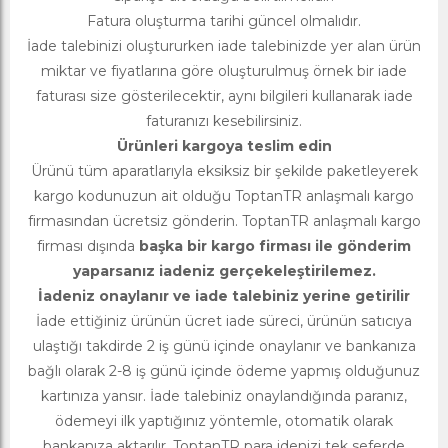
Fatura oluşturma tarihi güncel olmalıdır.
İade talebinizi oluştururken iade talebinizde yer alan ürün
miktar ve fiyatlarına göre oluşturulmuş örnek bir iade
faturası size gösterilecektir, aynı bilgileri kullanarak iade
faturanızı kesebilirsiniz.
Ürünleri kargoya teslim edin
Ürünü tüm aparatlarıyla eksiksiz bir şekilde paketleyerek
kargo kodunuzun ait olduğu ToptanTR anlaşmalı kargo
firmasından ücretsiz gönderin. ToptanTR anlaşmalı kargo
firması dışında
başka bir kargo firması ile gönderim
yaparsanız iadeniz gerçekeleştirilemez.
İadeniz onaylanır ve iade talebiniz yerine getirilir
İade ettiğiniz ürünün ücret iade süreci, ürünün satıcıya
ulaştığı takdirde 2 iş günü içinde onaylanır ve bankanıza
bağlı olarak 2-8 iş günü içinde ödeme yapmış olduğunuz
kartınıza yansır. İade talebiniz onaylandığında paranız,
ödemeyi ilk yaptığınız yöntemle, otomatik olarak
bankanıza aktarılır. ToptanTR para idenizi tek seferde