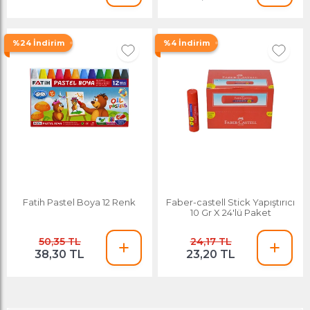
%24 İndirim
%4 İndirim
Fatih Pastel Boya 12 Renk
Faber-castell Stick Yapıştırıcı
10 Gr X 24'lü Paket
50,35 TL
24,17 TL
38,30 TL
23,20 TL