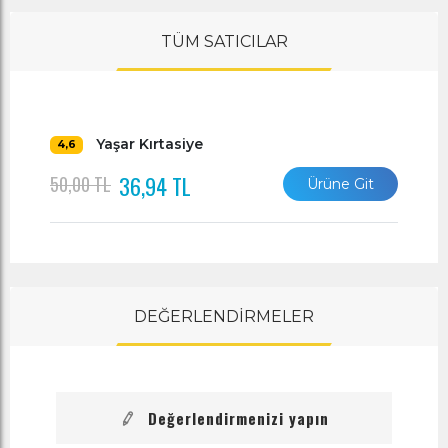
TÜM SATICILAR
Yaşar Kırtasiye
4,6
36,94 TL
50,00 TL
Ürüne Git
DEĞERLENDİRMELER
Değerlendirmenizi yapın