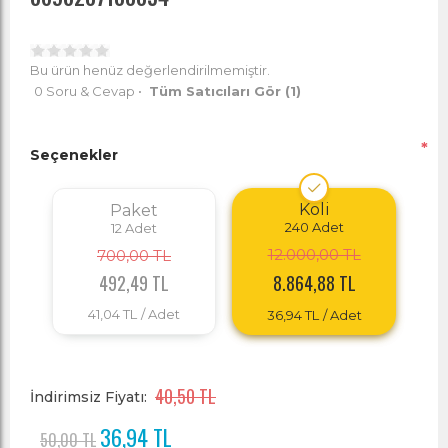
Bu ürün henüz değerlendirilmemiştir.
0 Soru & Cevap
•
Tüm Satıcıları Gör
(1)
*
Seçenekler
Koli
Paket
240
Adet
12
Adet
12.000,00 TL
700,00 TL
492,49 TL
8.864,88 TL
41,04 TL
/ Adet
36,94 TL
/ Adet
40,50 TL
İndirimsiz Fiyatı:
36,94 TL
50,00 TL