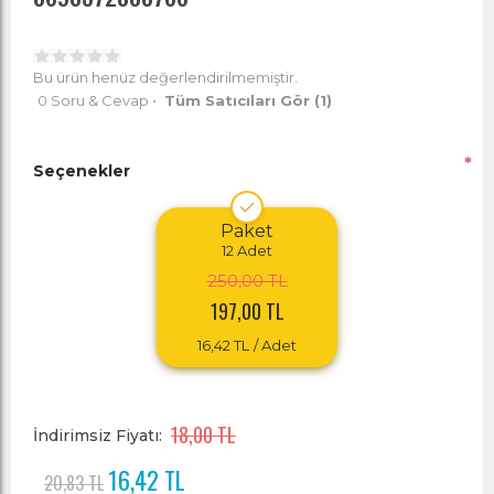
Bu ürün henüz değerlendirilmemiştir.
0 Soru & Cevap
•
Tüm Satıcıları Gör
(1)
*
Seçenekler
Paket
12
Adet
250,00 TL
197,00 TL
16,42 TL
/ Adet
18,00 TL
İndirimsiz Fiyatı:
16,42 TL
20,83 TL