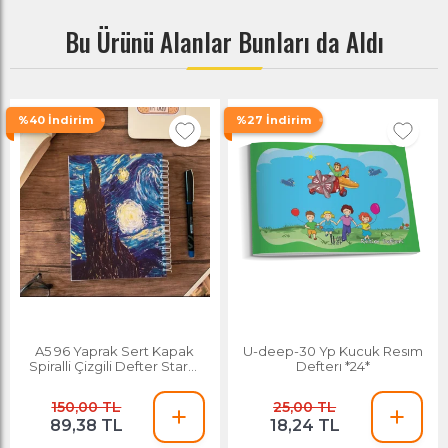
Bu Ürünü Alanlar Bunları da Aldı
%40 İndirim
%27 İndirim
A5 96 Yaprak Sert Kapak
U-deep-30 Yp Kucuk Resım
Spiralli Çizgili Defter Starry
Defterı *24*
Night Modelli
150,00 TL
25,00 TL
89,38 TL
18,24 TL