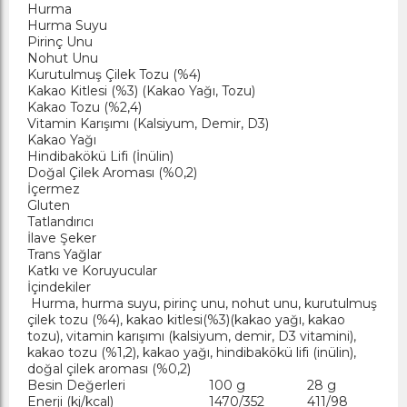
Hurma
Hurma Suyu
Pirinç Unu
Nohut Unu
Kurutulmuş Çilek Tozu (%4)
Kakao Kitlesi (%3) (Kakao Yağı, Tozu)
Kakao Tozu (%2,4)
Vitamin Karışımı (Kalsiyum, Demir, D3)
Kakao Yağı
Hindibakökü Lifi (İnülin)
Doğal Çilek Aroması (%0,2)
İçermez
Gluten
Tatlandırıcı
İlave Şeker
Trans Yağlar
Katkı ve Koruyucular
İçindekiler
Hurma, hurma suyu, pirinç unu, nohut unu, kurutulmuş
çilek tozu (%4), kakao kitlesi(%3)(kakao yağı, kakao
tozu), vitamin karışımı (kalsiyum, demir, D3 vitamini),
kakao tozu (%1,2), kakao yağı, hindibakökü lifi (inülin),
doğal çilek aroması (%0,2)
Besin Değerleri
100 g
28 g
Enerji (kj/kcal)
1470/352
411/98