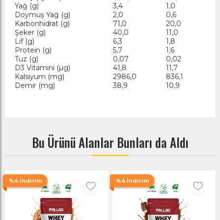
Yağ (g)
3,4
1,0
Doymuş Yağ (g)
2,0
0,6
Karbonhidrat (g)
71,0
20,0
Şeker (g)
40,0
11,0
Lif (g)
6,3
1,8
Protein (g)
5,7
1,6
Tuz (g)
0,07
0,02
D3 Vitamini (µg)
41,8
11,7
Kalsiyum (mg)
2986,0
836,1
Demir (mg)
38,9
10,9
Bu Ürünü Alanlar Bunları da Aldı
%4 İndirim
%4 İndirim