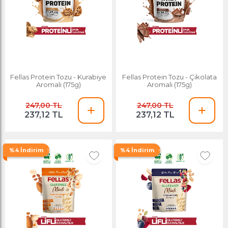
Fellas Protein Tozu - Kurabiye
Fellas Protein Tozu - Çikolata
Aromalı (175g)
Aromalı (175g)
247,00 TL
247,00 TL
237,12 TL
237,12 TL
%4 İndirim
%4 İndirim