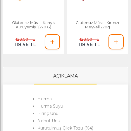
Glutensiz Müsli - Karışık
Glutensiz Müsli - Kırmızı
Kuruyemişli (270 G)
Meyveli 270g
123,50 TL
123,50 TL
118,56 TL
118,56 TL
AÇIKLAMA
Hurma
Hurma Suyu
Pirinç Unu
Nohut Unu
Kurutulmuş Çilek Tozu (%4)