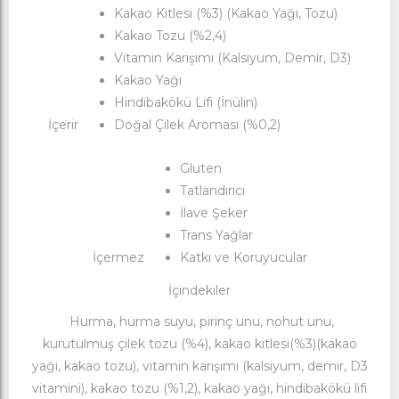
Kakao Kitlesi (%3) (Kakao Yağı, Tozu)
Kakao Tozu (%2,4)
Vitamin Karışımı (Kalsiyum, Demir, D3)
Kakao Yağı
Hindibakökü Lifi (İnülin)
İçerir
Doğal Çilek Aroması (%0,2)
Gluten
Tatlandırıcı
İlave Şeker
Trans Yağlar
İçermez
Katkı ve Koruyucular
İçindekiler
Hurma, hurma suyu, pirinç unu, nohut unu,
kurutulmuş çilek tozu (%4), kakao kitlesi(%3)(kakao
yağı, kakao tozu), vitamin karışımı (kalsiyum, demir, D3
vitamini), kakao tozu (%1,2), kakao yağı, hindibakökü lifi