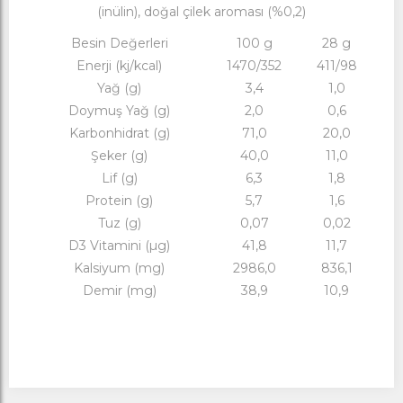
(inülin), doğal çilek aroması (%0,2)
Besin Değerleri
100 g
28 g
Enerji (kj/kcal)
1470/352
411/98
Yağ (g)
3,4
1,0
Doymuş Yağ (g)
2,0
0,6
Karbonhidrat (g)
71,0
20,0
Şeker (g)
40,0
11,0
Lif (g)
6,3
1,8
Protein (g)
5,7
1,6
Tuz (g)
0,07
0,02
D3 Vitamini (µg)
41,8
11,7
Kalsiyum (mg)
2986,0
836,1
Demir (mg)
38,9
10,9