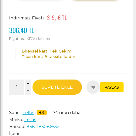
319,16 TL
İndirimsiz Fiyatı:
306,40 TL
Fiyatlara KDV dahildir
Bireysel kart: Tek Çekim
Ticari kart: 9 taksite kadar
SEPETE EKLE
PAYLAS
Satıcı:
Fellas
•
74 ürün daha
4,6
Marka:
Fellas
Barkod:
8681185086632
İçerir