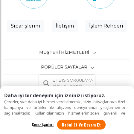
Siparişlerim
İletişim
İşlem Rehberi
MÜŞTERI HIZMETLERI
POPÜLER SAYFALAR
ETBIS
SORGULAMA
SİCİL BİLGİLERİ
Daha iyi bir deneyim için izninizi istiyoruz.
Çerezler, size daha iyi hizmet verebilmemizi, sizin ihtiyaçlarınıza özel
kampanya ve ürünler ile alışveriş deneyiminizi iyileştirmemizi
sağlamaktadır. Kullanıcılarımızın hizmetlerimizden güvenli ve
İNTERNETTE GÜVENLİ ALIŞVERİŞ
Tüm hakları saklıdır.
eksiksiz şekilde faydalanmalarını sağlamak amacıyla sitemizi
Kabul Et Ve Devam Et
kullanan kişilerin gizliliğini korumayı önemsiyoruz. "Kabul Et"
seçeneği ile tüm çerezleri kabul edebilirsiniz veya
"Çerez Ayarları"