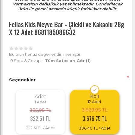
vermeksizin değişiklik yapabilmektedir. Gönderilecek
ürün ile görsel arasında küçük farklılıklar olabilir.
Fellas Kids Meyve Bar - Çilekli ve Kakaolu 28g
X 12 Adet 8681185086632
Bu ürün henüz değerlendirilmemiştir.
0 Soru & Cevap
•
Tüm Satıcıları Gör
(1)
*
Seçenekler
Koli
Adet
12
Adet
1
Adet
3.829,95 TL
335,95 TL
322,51 TL
3.676,75 TL
322,51 TL
/ Adet
306,40 TL
/ Adet