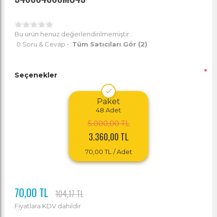
Bu ürün henüz değerlendirilmemiştir.
0 Soru & Cevap
•
Tüm Satıcıları Gör
(2)
*
Seçenekler
Paket
48
Adet
5.000,00 TL
3.360,00 TL
70,00 TL
/ Adet
70,00 TL
104,17 TL
Fiyatlara KDV dahildir