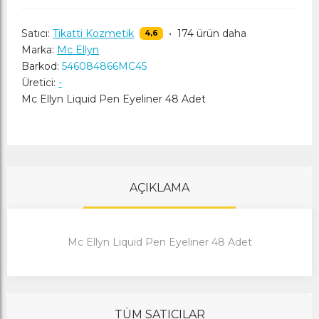
Satıcı:
Tikatti Kozmetik
•
174 ürün daha
4,6
Marka:
Mc Ellyn
Barkod:
546084866MC45
Üretici:
-
Mc Ellyn Liquid Pen Eyeliner 48 Adet
AÇIKLAMA
Mc Ellyn Liquid Pen Eyeliner 48 Adet
TÜM SATICILAR