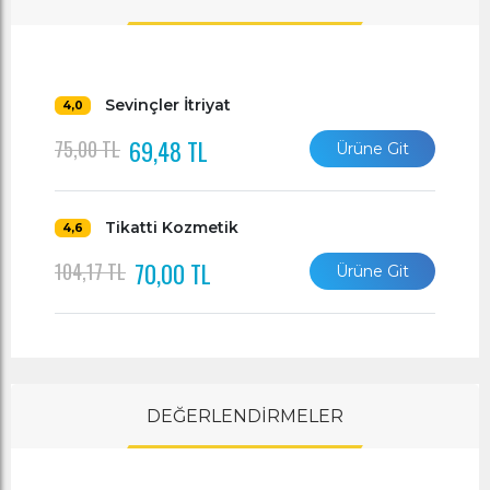
Sevinçler İtriyat
4,0
69,48 TL
75,00 TL
Ürüne Git
Tikatti Kozmetik
4,6
70,00 TL
104,17 TL
Ürüne Git
DEĞERLENDİRMELER