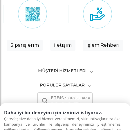
Siparişlerim
İletişim
İşlem Rehberi
MÜŞTERI HIZMETLERI
POPÜLER SAYFALAR
ETBIS
SORGULAMA
SİCİL BİLGİLERİ
Daha iyi bir deneyim için izninizi istiyoruz.
Çerezler, size daha iyi hizmet verebilmemizi, sizin ihtiyaçlarınıza özel
kampanya ve ürünler ile alışveriş deneyiminizi iyileştirmemizi
sağlamaktadır. Kullanıcılarımızın hizmetlerimizden güvenli ve
İNTERNETTE GÜVENLİ ALIŞVERİŞ