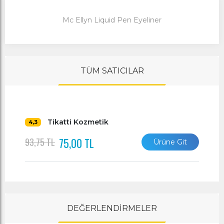
Mc Ellyn Liquid Pen Eyeliner
TÜM SATICILAR
Tikatti Kozmetik
4,3
75,00 TL
93,75 TL
Ürüne Git
DEĞERLENDİRMELER