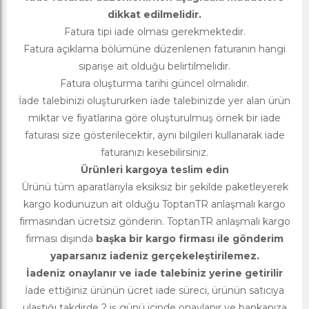
dikkat edilmelidir.
Fatura tipi iade olması gerekmektedir.
Fatura açıklama bölümüne düzenlenen faturanın hangi
siparişe ait olduğu belirtilmelidir.
Fatura oluşturma tarihi güncel olmalıdır.
İade talebinizi oluştururken iade talebinizde yer alan ürün
miktar ve fiyatlarına göre oluşturulmuş örnek bir iade
faturası size gösterilecektir, aynı bilgileri kullanarak iade
faturanızı kesebilirsiniz.
Ürünleri kargoya teslim edin
Ürünü tüm aparatlarıyla eksiksiz bir şekilde paketleyerek
kargo kodunuzun ait olduğu ToptanTR anlaşmalı kargo
firmasından ücretsiz gönderin. ToptanTR anlaşmalı kargo
firması dışında
başka bir kargo firması ile gönderim
yaparsanız iadeniz gerçekeleştirilemez.
İadeniz onaylanır ve iade talebiniz yerine getirilir
İade ettiğiniz ürünün ücret iade süreci, ürünün satıcıya
ulaştığı takdirde 2 iş günü içinde onaylanır ve bankanıza