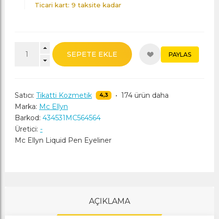
Ticari kart: 9 taksite kadar
SEPETE EKLE
PAYLAS
Satıcı:
Tikatti Kozmetik
•
174 ürün daha
4,3
Marka:
Mc Ellyn
Barkod:
434531MC564564
Üretici:
-
Mc Ellyn Liquid Pen Eyeliner
AÇIKLAMA