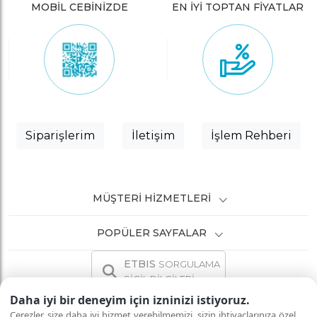
MOBİL CEBİNİZDE
EN İYİ TOPTAN FİYATLAR
Siparişlerim
İletişim
İşlem Rehberi
MÜŞTERI HIZMETLERI
POPÜLER SAYFALAR
ETBIS
SORGULAMA
SİCİL BİLGİLERİ
Daha iyi bir deneyim için izninizi istiyoruz.
Çerezler, size daha iyi hizmet verebilmemizi, sizin ihtiyaçlarınıza özel