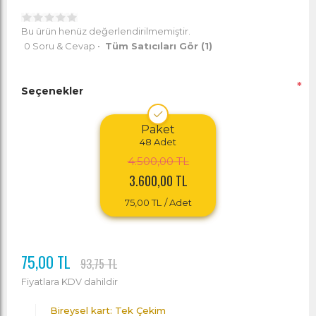
Bu ürün henüz değerlendirilmemiştir.
0 Soru & Cevap
•
Tüm Satıcıları Gör
(1)
*
Seçenekler
Paket
48
Adet
4.500,00 TL
3.600,00 TL
75,00 TL
/ Adet
75,00 TL
93,75 TL
Fiyatlara KDV dahildir
Bireysel kart: Tek Çekim