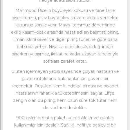
hediye adedi sabit tutulur.
Mahmood Rice’ın büyüleyici kokusu ve tane tane
pişen formu, pilav başta olmak üzere birçok yemekte
kusursuz sonuç verir. Mayıs–temmuz döneminde
ekilip kasım–ocak arasında hasat edilen basmati pirinç,
ılıman iklimi sever ve diğer pirinç türlerine göre daha
bol suda yetişir. Nişasta oranı düşük olduğundan
pişerken yapışmaz, iki katına kadar uzayan taneleriyle
sofralara zarafet katar.
Gluten içermeyen yapısı sayesinde çölyak hastaları ve
gluten intoleransı bulunanlar için güvenli bir
seçenektir. Düşük glisemik indeksli olması ise diyabet
hastalarının rahatlıkla tüketebilmesini sağlar. Lifçe
zengin olan bu pirinç, hem uzun süre tok tutar hem
de sindirimi destekler.
900 gramlık pratik paket, küçük aileler ve günlük
kullanımlar için idealdir. Sağlıklı, hafif ve besleyici bir