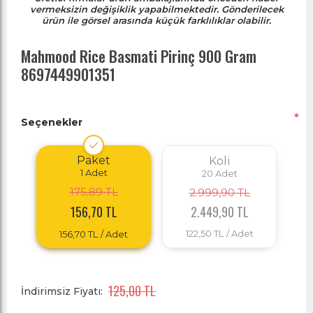
vermeksizin değişiklik yapabilmektedir. Gönderilecek
ürün ile görsel arasında küçük farklılıklar olabilir.
Mahmood Rice Basmati Pirinç 900 Gram
8697449901351
*
Seçenekler
Paket
Koli
1
Adet
20
Adet
175,89 TL
2.999,90 TL
2.449,90 TL
156,70 TL
122,50 TL
/ Adet
156,70 TL
/ Adet
125,00 TL
İndirimsiz Fiyatı: