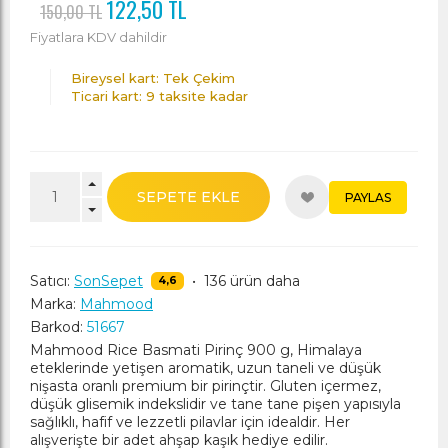
122,50 TL
150,00 TL
Fiyatlara KDV dahildir
Bireysel kart: Tek Çekim
Ticari kart: 9 taksite kadar
SEPETE EKLE
PAYLAS
Satıcı:
SonSepet
•
136 ürün daha
4,6
Marka:
Mahmood
Barkod:
51667
Mahmood Rice Basmati Pirinç 900 g, Himalaya
eteklerinde yetişen aromatik, uzun taneli ve düşük
nişasta oranlı premium bir pirinçtir. Gluten içermez,
düşük glisemik indekslidir ve tane tane pişen yapısıyla
sağlıklı, hafif ve lezzetli pilavlar için idealdir. Her
alışverişte bir adet ahşap kaşık hediye edilir.