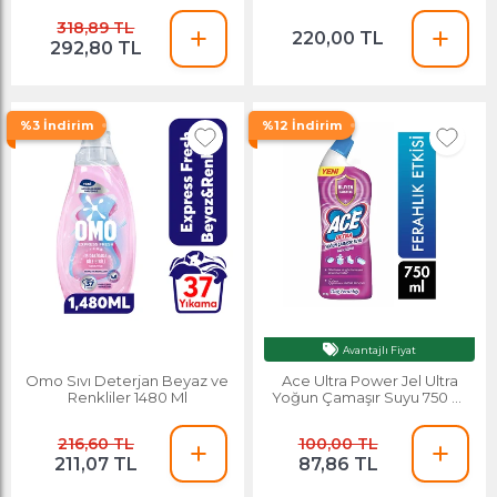
318,89 TL
220,00 TL
292,80 TL
%3 İndirim
%12 İndirim
Avantajlı Fiyat
Omo Sıvı Deterjan Beyaz ve
Ace Ultra Power Jel Ultra
Renkliler 1480 Ml
Yoğun Çamaşır Suyu 750 Ml
Ferahlık Etkisi
216,60 TL
100,00 TL
211,07 TL
87,86 TL