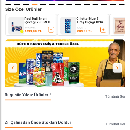
Size Özel Ürünler
Red Bull Enerji
Gillette Blue 3
İçeceği 250 Ml X
Tıraş Bıçağı 10'lu
24'lü Paket
Kartela Comfort
1.400,00 TL
329,95 TL
Plus
1.199,00 TL
289,95 TL
Bugünün Yıldız Ürünleri!
Tümünü Gör
Zil Çalmadan Önce Stokları Doldur!
Tümünü Gör