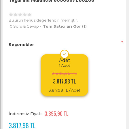
Bu ürün henüz değerlendirilmemiştir.
0 Soru & Cevap
•
Tüm Satıcıları Gör
(1)
*
Seçenekler
Adet
1
Adet
3.895,90 TL
3.817,98 TL
3.817,98 TL
/ Adet
3.895,90 TL
İndirimsiz Fiyatı:
3.817,98 TL