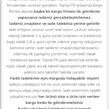
firmasından ücretsiz gönderin. ToptanTR anlaşmalı kargo
firması dışında
başka bir kargo firması ile gönderim
yaparsanız iadeniz gerçekeleştirilemez.
İadeniz onaylanır ve iade talebiniz yerine getirilir
İade ettiğiniz ürünün ücret iade süreci, ürünün satıcıya
ulaştığı takdirde 2 iş günü içinde onaylanır ve bankanıza
bağlı olarak 2-8 iş günü içinde ödeme yapmış olduğunuz
kartınıza yansır. İade talebiniz onaylandığında paranız,
ödemeyi ilk yaptığınız yöntemle, otomatik olarak
bankanıza aktarılır. ToptanTR para idenizi tek seferde
toplu olarak yapar ancak taksitli alışverişlerinizde bankanız
iadenizi size taksitler halinde yansıtır.
Farklı İadelerimi Aynı Kargoda Yollayabilir miyim?
İadeye yolladığınız her bir ürün sistemde takip edilir ve
satıcıya ulaşıp ulaşmadığı izlenir. İade sisteminin sağlıklı
çalışabilmesi için
her ürünü size o ürün için verilen
kargo kodu ile göndermelisiniz
.
Farklı satıcıların ürünlerini aynı kargoyla