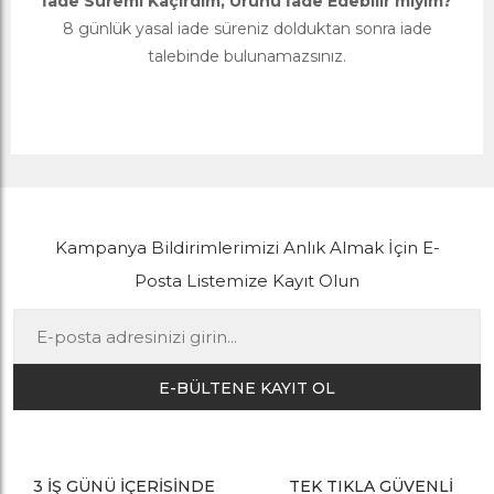
İade Süremi Kaçırdım, Ürünü İade Edebilir miyim?
8 günlük yasal iade süreniz dolduktan sonra iade
talebinde bulunamazsınız.
Kampanya Bildirimlerimizi Anlık Almak İçin E-
Posta Listemize Kayıt Olun
E-BÜLTENE KAYIT OL
3 İŞ GÜNÜ İÇERİSİNDE
TEK TIKLA GÜVENLİ