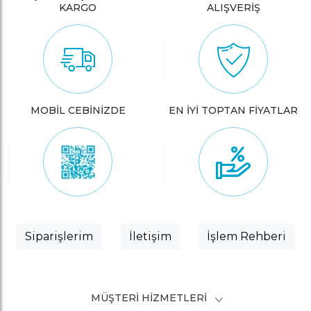
KARGO
ALIŞVERİŞ
MOBİL CEBİNİZDE
EN İYİ TOPTAN FİYATLAR
Siparişlerim
İletişim
İşlem Rehberi
MÜŞTERI HIZMETLERI