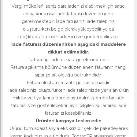
Vergi mükellefi iseniz para iadenizi alabilmek için satıcı
adına kurumsal iade faturası düzenlemeniz
gerekmektedir. İade faturanızı iade talebinizi
oluştururken belge olarak yükleyebilir ya da
info@toptantr.com
adresimize gönderebilirsiniz.
İade faturası düzenlenirken aşağıdaki maddelere
dikkat edilmelidir.
Fatura tipi iade olması gerekmektedir.
Fatura açıklama bölümüne düzenlenen faturanın hangi
siparişe ait olduğu belirtilmelidir.
Fatura oluşturma tarihi güncel olmalıdır.
İade talebinizi oluştururken iade talebinizde yer alan ürün
miktar ve fiyatlarına göre oluşturulmuş örnek bir iade
faturası size gösterilecektir, aynı bilgileri kullanarak iade
faturanızı kesebilirsiniz.
Ürünleri kargoya teslim edin
Ürünü tüm aparatlarıyla eksiksiz bir şekilde paketleyerek
kargo kodunuzun ait olduğu ToptanTR anlaşmalı kargo