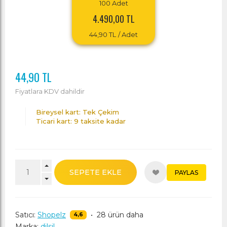
100
Adet
4.490,00 TL
44,90 TL
/ Adet
44,90 TL
Fiyatlara KDV dahildir
Bireysel kart: Tek Çekim
Ticari kart: 9 taksite kadar
SEPETE EKLE
PAYLAS
Satıcı:
Shopelz
•
28 ürün daha
4,6
Marka:
dilsil