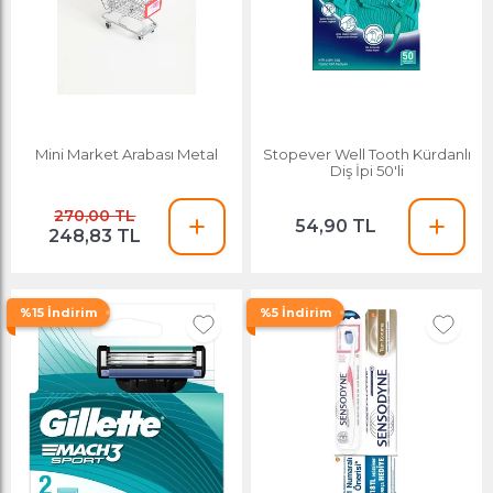
Mini Market Arabası Metal
Stopever Well Tooth Kürdanlı
Diş İpi 50'li
270,00 TL
54,90 TL
248,83 TL
%15 İndirim
%5 İndirim