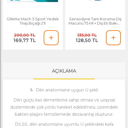
Gillette Mach 3 Sport Yedek
Sensodyne Tam Koruma Diş
Tıraş Bıçağı 2'li
Macunu 75 Ml + Diş Eti Bakımı
Yumuşak Diş Fırçası Hediyeli
200,00 TL
135,00 TL
169,77 TL
128,50 TL
AÇIKLAMA
1-
Dilin anatomisine uygun U şekli
Dilin güçlü kas demetlerine sahip olması ve uzaysal
düzlemlerde çok yönlü hareket edebilmesi, üzerindeki
bakteri plağını temizlemede dezavantaj oluşturur.
DİLSİL dilin anatomisine uyumlu U şeklindeki kafa