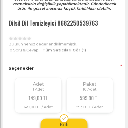
vermeksizin değişiklik yapabilmektedir. Gönderilecek
ürün ile görsel arasında küçük farklılıklar olabilir.
Dilsil Dil Temizleyici 8682250539763
Bu ürün henüz değerlendirilmemiştir.
0 Soru & Cevap
•
Tüm Satıcıları Gör
(1)
*
Seçenekler
Adet
Paket
1
Adet
10
Adet
149,00 TL
599,90 TL
149,00 TL
/ Adet
59,99 TL
/ Adet
Koli