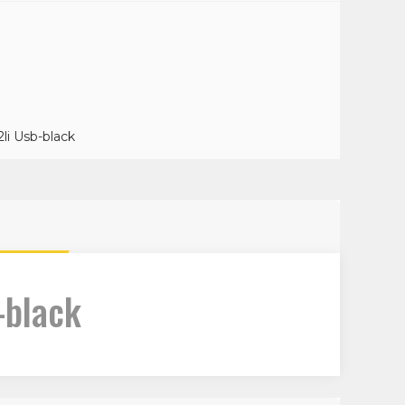
a
li Usb-black
-black