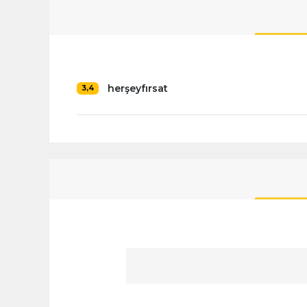
herşeyfırsat
3,4