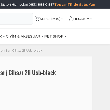
Müşteri Hizmetleri 0850 888 0 887
ToptanTR'de Satış Yap
SEPETIM (
0
)
HESABIM
K
GİYİM & AKSESUAR
PET SHOP
n Şarj Cihazı 2li Usb-black
rj Cihazı 2li Usb-black