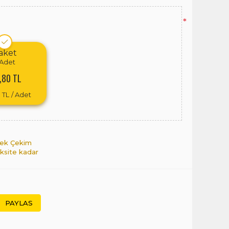
*
aket
Adet
,80 TL
 TL
/ Adet
 Tek Çekim
aksite kadar
PAYLAS