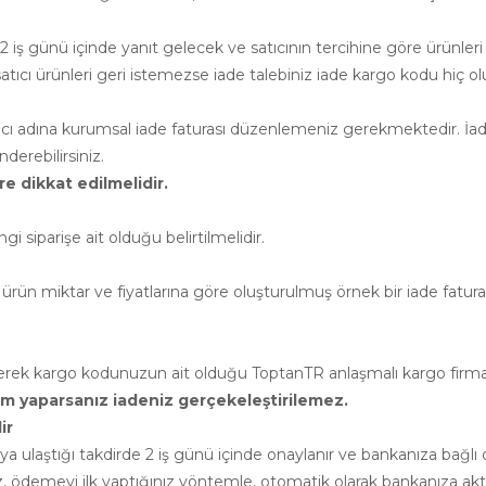
 iş günü içinde yanıt gelecek ve satıcının tercihine göre ürünleri
cı ürünleri geri istemezse iade talebiniz iade kargo kodu hiç ol
atıcı adına kurumsal iade faturası düzenlemeniz gerekmektedir. İade
erebilirsiniz.
e dikkat edilmelidir.
siparişe ait olduğu belirtilmelidir.
ürün miktar ve fiyatlarına göre oluşturulmuş örnek bir iade faturası 
leyerek kargo kodunuzun ait olduğu ToptanTR anlaşmalı kargo firm
rim yaparsanız iadeniz gerçekeleştirilemez.
ir
cıya ulaştığı takdirde 2 iş günü içinde onaylanır ve bankanıza ba
ız, ödemeyi ilk yaptığınız yöntemle, otomatik olarak bankanıza akta