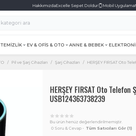
Hakkımızda
Excelle Sepet Doldur
Mobil Uygulama
TEMİZLİK
EV & OFİS & OTO
ANNE & BEBEK
ELEKTRONİ
TO
/
Pil ve Şarj Cihazları
/
Şarj Cihazları
/
HERŞEY FIRSAT Oto Telefo
HERŞEY FIRSAT Oto Telefon Şa
USB124363738239
Bu ürün henüz değerlendirilmemiştir.
0 Soru & Cevap
•
Tüm Satıcıları Gör
(1)