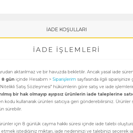
İADE KOŞULLARI
İADE İŞLEMLERI
oğrudan aktarılmaz ve bir havuzda bekletilir. Ancak yasal iade süre
ç 8 gün
içinde Hesabım >
Siparişlerim
sayfasında ilgili siparişinize 
i Nitelikli Satış Sözleşmesi" hükümlerin göre satış ve iade işlemle
ış bir hak olmayıp ayıpsız ürünlerin iade taleplerine satıcının
n kodu kullanarak ürünleri satıcıya geri gönderebilirsiniz. Ürünler sa
 sürebilir.
nler için 8 günlük cayma hakkı süresi içinde iade talebi oluşturab
e etmek istediğiniz miktarı, iade nedeninizi ve talebinizi seçerek ia