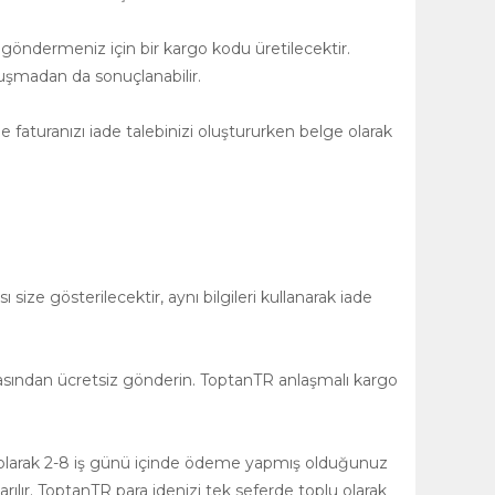
 göndermeniz için bir kargo kodu üretilecektir.
uşmadan da sonuçlanabilir.
 faturanızı iade talebinizi oluştururken belge olarak
size gösterilecektir, aynı bilgileri kullanarak iade
asından ücretsiz gönderin. ToptanTR anlaşmalı kargo
ğlı olarak 2-8 iş günü içinde ödeme yapmış olduğunuz
rılır. ToptanTR para idenizi tek seferde toplu olarak