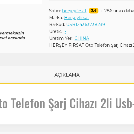
Satıcı:
herşeyfırsat
•
286 ürün dah
3,4
Marka:
Herşeyfırsat
Barkod:
USB124363738239
Üretici:
-
 vermeksizin
rsel arasında
Üretim Yeri:
CHINA
HERŞEY FIRSAT Oto Telefon Şarj Cihazı 2
AÇIKLAMA
o Telefon Şarj Cihazı 2li Usb