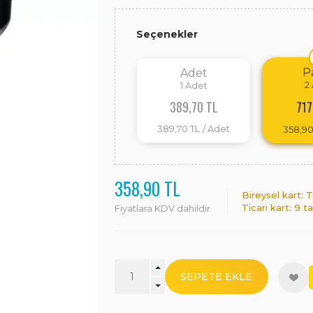
Seçenekler
P
Adet
2
1
Adet
717
389,70 TL
389,70 TL
/ Adet
358,90
358,90 TL
Bireysel kart:
Ticari kart: 9 t
Fiyatlara KDV dahildir
SEPETE EKLE