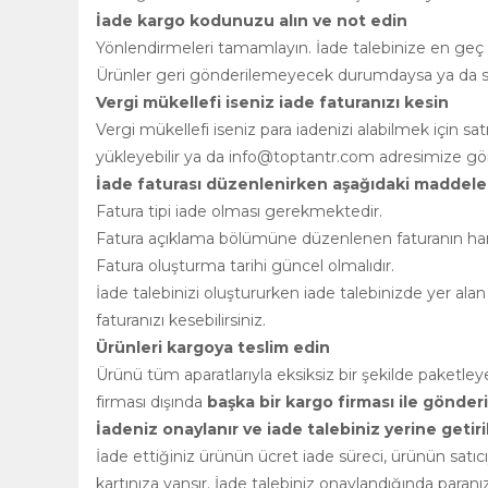
İade kargo kodunuzu alın ve not edin
Yönlendirmeleri tamamlayın. İade talebinize en geç 2
Ürünler geri gönderilemeyecek durumdaysa ya da satı
Vergi mükellefi iseniz iade faturanızı kesin
Vergi mükellefi iseniz para iadenizi alabilmek için s
yükleyebilir ya da
info@toptantr.com
adresimize gönd
İade faturası düzenlenirken aşağıdaki maddeler
Fatura tipi iade olması gerekmektedir.
Fatura açıklama bölümüne düzenlenen faturanın hangi 
Fatura oluşturma tarihi güncel olmalıdır.
İade talebinizi oluştururken iade talebinizde yer alan 
faturanızı kesebilirsiniz.
Ürünleri kargoya teslim edin
Ürünü tüm aparatlarıyla eksiksiz bir şekilde paket
firması dışında
başka bir kargo firması ile gönde
İadeniz onaylanır ve iade talebiniz yerine getiril
İade ettiğiniz ürünün ücret iade süreci, ürünün satı
kartınıza yansır. İade talebiniz onaylandığında paran