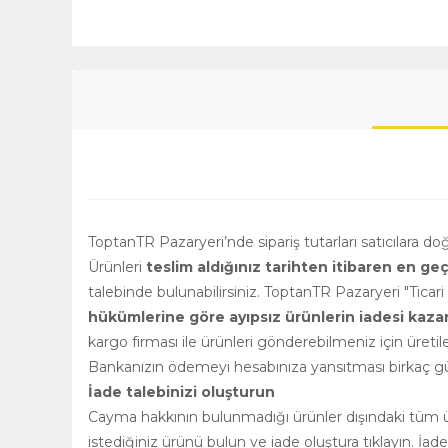
ToptanTR Pazaryeri’nde sipariş tutarları satıcılara d
Ürünleri
teslim aldığınız tarihten itibaren en ge
talebinde bulunabilirsiniz. ToptanTR Pazaryeri "Ticar
hükümlerine göre ayıpsız ürünlerin iadesi kazanılm
kargo firması ile ürünleri gönderebilmeniz için üretile
Bankanızın ödemeyi hesabınıza yansıtması birkaç gün
İade talebinizi oluşturun
Cayma hakkının bulunmadığı ürünler dışındaki tüm ürü
istediğiniz ürünü bulun ve iade oluştura tıklayın. İad