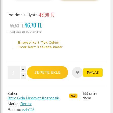
48,90 TL
İndirimsiz Fiyatı:
46,70 TL
55,53 TL
Fiyatlara KDV dahildir
Bireysel kart: Tek Çekim
Ticari kart: 9 taksite kadar
SEPETE EKLE
PAYLAS
Satıcı:
133 ürün
•
4,0
İstoç Gıda Hırdavat Kozmetik
daha
Marka:
Benex
Barkod:
vzln125