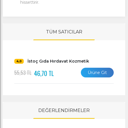
hissettirir.
TÜM SATICILAR
İstoç Gıda Hırdavat Kozmetik
4,0
46,70 TL
55,53 TL
Ürüne Git
DEĞERLENDİRMELER