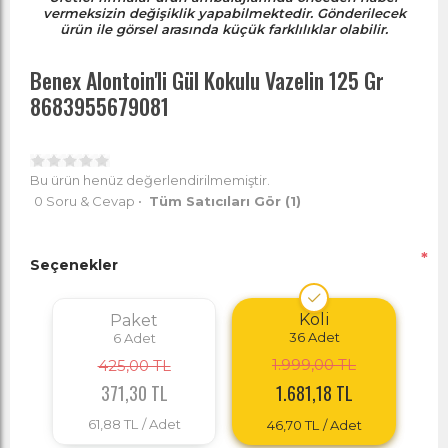
vermeksizin değişiklik yapabilmektedir. Gönderilecek
ürün ile görsel arasında küçük farklılıklar olabilir.
Benex Alontoin'li Gül Kokulu Vazelin 125 Gr
8683955679081
Bu ürün henüz değerlendirilmemiştir.
0 Soru & Cevap
•
Tüm Satıcıları Gör
(1)
*
Seçenekler
Koli
Paket
36
Adet
6
Adet
1.999,00 TL
425,00 TL
371,30 TL
1.681,18 TL
61,88 TL
/ Adet
46,70 TL
/ Adet