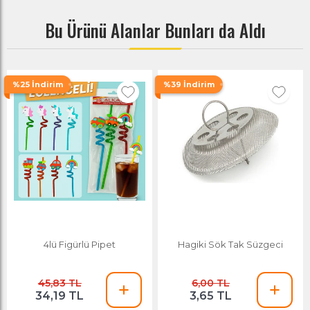
Bu Ürünü Alanlar Bunları da Aldı
%25 İndirim
%39 İndirim
4lü Figürlü Pipet
Hagiki Sök Tak Süzgeci
45,83 TL
6,00 TL
34,19 TL
3,65 TL