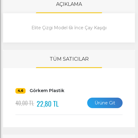
AÇIKLAMA
Elite Çizgi Model 6lı İnce Çay Kaşığı
TÜM SATICILAR
Görkem Plastik
4,6
22,80 TL
40,00 TL
Ürüne Git