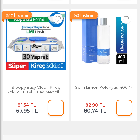
%17 İndirim
%3 İndirim
Sleepy Easy Clean Kireç
Selin Limon Kolonyası 400 Ml
Sökücü Havlu İslak Mendil 30
Yaprak
81,54 TL
82,90 TL
67,95 TL
80,74 TL