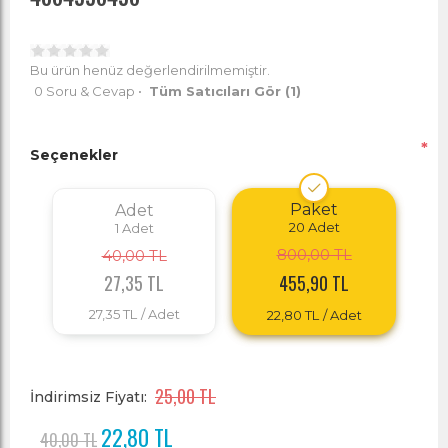
Bu ürün henüz değerlendirilmemiştir.
0 Soru & Cevap
•
Tüm Satıcıları Gör
(1)
*
Seçenekler
Paket
Adet
20
Adet
1
Adet
800,00 TL
40,00 TL
27,35 TL
455,90 TL
27,35 TL
/ Adet
22,80 TL
/ Adet
25,00 TL
İndirimsiz Fiyatı:
22,80 TL
40,00 TL