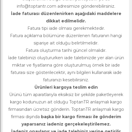
info@toptantr.com
adresimize gönderebilirsiniz.
İade faturası düzenlenirken aşağıdaki maddelere
dikkat edilmelidir.
Fatura tipi iade olması gerekmektedir.
Fatura açıklama bölümüne düzenlenen faturanın hangi
siparişe ait olduğu belirtilmelidir.
Fatura oluşturma tarihi güncel olmalıdır.
İade talebinizi oluştururken iade talebinizde yer alan ürün
miktar ve fiyatlarına göre oluşturulmuş örnek bir iade
faturası size gösterilecektir, aynı bilgileri kullanarak iade
faturanızı kesebilirsiniz.
Ürünleri kargoya teslim edin
Ürünü tüm aparatlarıyla eksiksiz bir şekilde paketleyerek
kargo kodunuzun ait olduğu ToptanTR anlaşmalı kargo
firmasından ücretsiz gönderin. ToptanTR anlaşmalı kargo
firması dışında
başka bir kargo firması ile gönderim
yaparsanız iadeniz gerçekeleştirilemez.
İadeniz onaylanır ve iade talebiniz yerine getirilir