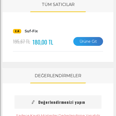
TÜM SATICILAR
Suf-Fix
2,6
180,00 TL
195,67 TL
Ürüne Git
DEĞERLENDİRMELER
Değerlendirmenizi yapın
Sadece Kayıtlı Müşteriler Değerlendirme Yapabilir