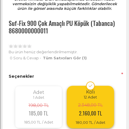
vermeksizin değişiklik yapabilmektedir. Gönderilecek
ürün ile görsel arasında küçük farklılıklar olabilir.
Suf-Fix 900 Çok Amaçlı PU Köpük (Tabanca)
8680000000011
Bu ürün henüz değerlendirilmemiştir.
0 Soru & Cevap
•
Tüm Satıcıları Gör
(1)
*
Seçenekler
Koli
Adet
12
Adet
1
Adet
2.348,00 TL
198,00 TL
185,00 TL
2.160,00 TL
185,00 TL
/ Adet
180,00 TL
/ Adet