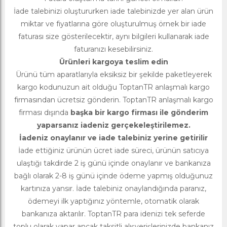
İade talebinizi oluştururken iade talebinizde yer alan ürün
miktar ve fiyatlarına göre oluşturulmuş örnek bir iade
faturası size gösterilecektir, aynı bilgileri kullanarak iade
faturanızı kesebilirsiniz.
Ürünleri kargoya teslim edin
Ürünü tüm aparatlarıyla eksiksiz bir şekilde paketleyerek
kargo kodunuzun ait olduğu ToptanTR anlaşmalı kargo
firmasından ücretsiz gönderin. ToptanTR anlaşmalı kargo
firması dışında
başka bir kargo firması ile gönderim
yaparsanız iadeniz gerçekeleştirilemez.
İadeniz onaylanır ve iade talebiniz yerine getirilir
İade ettiğiniz ürünün ücret iade süreci, ürünün satıcıya
ulaştığı takdirde 2 iş günü içinde onaylanır ve bankanıza
bağlı olarak 2-8 iş günü içinde ödeme yapmış olduğunuz
kartınıza yansır. İade talebiniz onaylandığında paranız,
ödemeyi ilk yaptığınız yöntemle, otomatik olarak
bankanıza aktarılır. ToptanTR para idenizi tek seferde
toplu olarak yapar ancak taksitli alışverişlerinizde bankanız