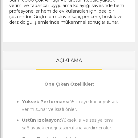
Suf-Fix 900 Çok Amaçlı Poliüretan Köpük, yüksek
verimi ve tabancalı uygulama kolaylığı sayesinde hem
profesyoneller hem de ev kullanıcıları için ideal bir
çözümdür. Güçlü formülüyle kapı, pencere, boşluk ve
derz dolgu işlemlerinde mükemmel sonuçlar sunar.
AÇIKLAMA
Öne Çıkan Özellikler:
Yüksek Performans:
45 litreye kadar yüksek
verim sunar ve israfı önler.
Üstün İzolasyon:
Yüksek ısı ve ses yalıtımı
sağlayarak enerji tasarrufuna yardımcı olur.