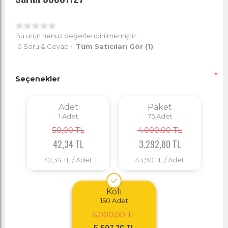
Bu ürün henüz değerlendirilmemiştir.
0 Soru & Cevap
•
Tüm Satıcıları Gör
(1)
*
Seçenekler
Adet
Paket
1
Adet
75
Adet
50,00 TL
4.000,00 TL
42,34 TL
3.292,80 TL
42,34 TL
/ Adet
43,90 TL
/ Adet
Koli
150
Adet
6.000,00 TL