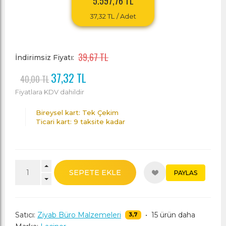
5.597,76 TL
37,32 TL
/ Adet
39,67 TL
İndirimsiz Fiyatı:
37,32 TL
40,00 TL
Fiyatlara KDV dahildir
Bireysel kart: Tek Çekim
Ticari kart: 9 taksite kadar
SEPETE EKLE
PAYLAS
Satıcı:
Ziyab Büro Malzemeleri
•
15 ürün daha
3,7