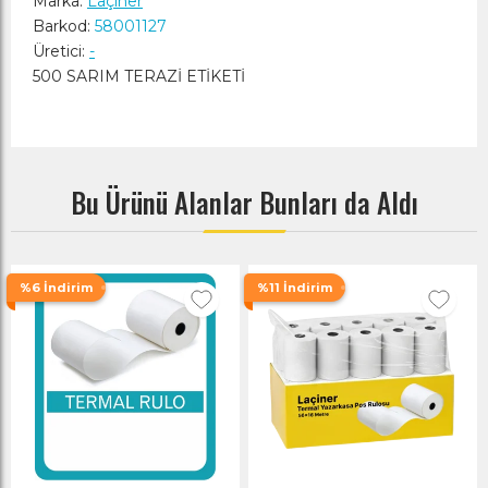
Marka:
Laçiner
Barkod:
58001127
Üretici:
-
500 SARIM TERAZİ ETİKETİ
Bu Ürünü Alanlar Bunları da Aldı
%6 İndirim
%11 İndirim