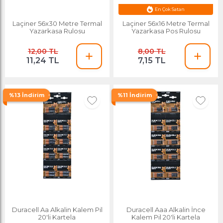
En Çok Satan
Esnafa Özel Fiyat
Laçiner 56x30 Metre Termal
Laçiner 56x16 Metre Termal
Yazarkasa Rulosu
Yazarkasa Pos Rulosu
12,00 TL
8,00 TL
11,24 TL
7,15 TL
%13 İndirim
%11 İndirim
Duracell Aa Alkalin Kalem Pil
Duracell Aaa Alkalin İnce
20'li Kartela
Kalem Pil 20'li Kartela