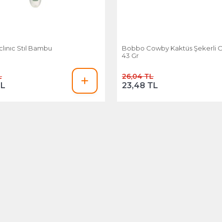
clınıc Stıl Bambu
Bobbo Cowby Kaktüs Şekerli 
43 Gr
L
26,04 TL
TL
23,48 TL