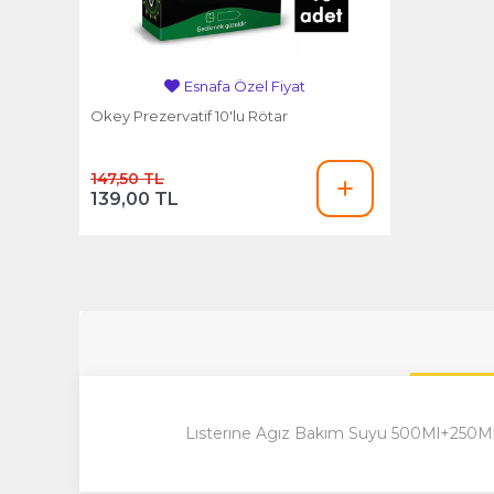
Avantajlı Fiyat
Okey Prezervatif 10'lu Rötar
147,50 TL
139,00 TL
Lısterıne Agız Bakım Suyu 500Ml+250Ml