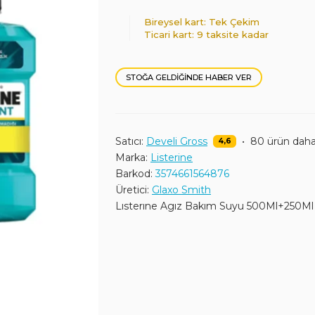
Bireysel kart: Tek Çekim
Ticari kart: 9 taksite kadar
STOĞA GELDIĞINDE HABER VER
Satıcı:
Develi Gross
•
80 ürün dah
4,6
Marka:
Listerine
Barkod:
3574661564876
Üretici:
Glaxo Smith
Lısterıne Agız Bakım Suyu 500Ml+250Ml