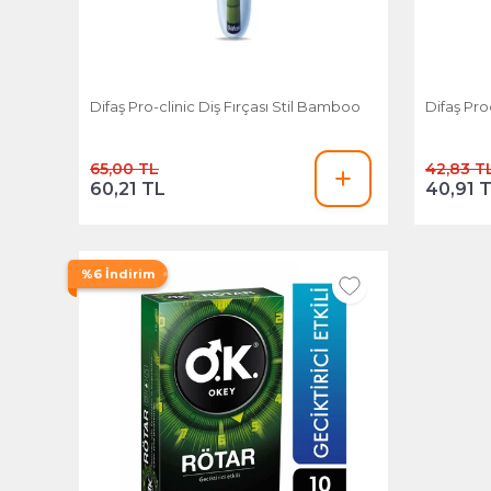
Difaş Pro-clinic Diş Fırçası Stil Bamboo
Difaş Pro
65,00 TL
42,83 T
60,21 TL
40,91 
%6 İndirim