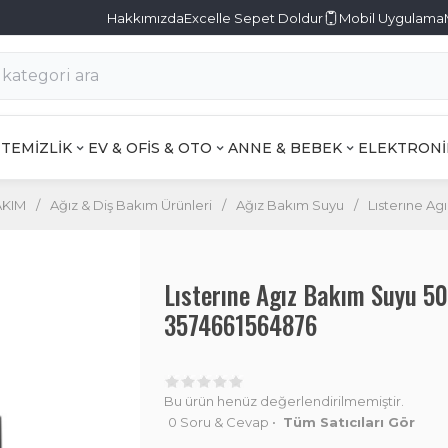
Hakkımızda
Excelle Sepet Doldur
Mobil Uygulama
TEMİZLİK
EV & OFİS & OTO
ANNE & BEBEK
ELEKTRONİ
AKIM
/
Ağız & Diş Bakım Ürünleri
/
Ağız Bakım Suyu
/
Lısterıne A
Lısterıne Agız Bakım Suyu 5
3574661564876
Bu ürün henüz değerlendirilmemiştir.
0 Soru & Cevap
•
Tüm Satıcıları Gör