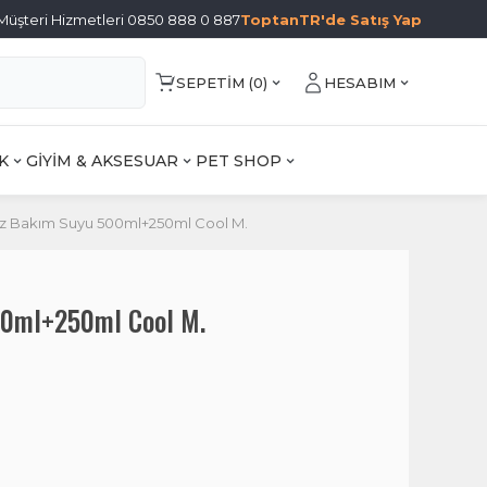
Müşteri Hizmetleri 0850 888 0 887
ToptanTR'de Satış Yap
SEPETIM (
0
)
HESABIM
K
GİYİM & AKSESUAR
PET SHOP
gız Bakım Suyu 500ml+250ml Cool M.
00ml+250ml Cool M.