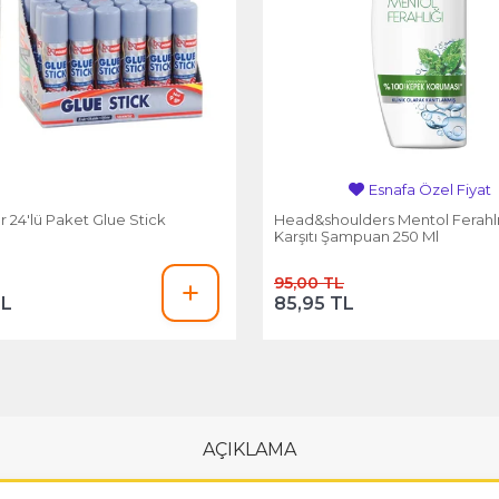
Avantajlı Fiyat
r 24'lü Paket Glue Stick
Head&shoulders Mentol Ferahl
ı
Karşıtı Şampuan 250 Ml
95,00 TL
TL
85,95 TL
AÇIKLAMA