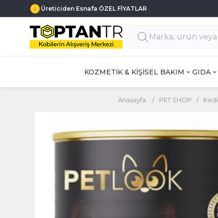
Üreticiden Esnafa ÖZEL FİYATLAR
KOZMETİK & KİŞİSEL BAKIM
GIDA
Anasayfa
/
PET SHOP
/
Kedi