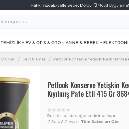
Hakkımızda
Excelle Sepet Doldur
Mobil Uygulama
TEMİZLİK
EV & OFİS & OTO
ANNE & BEBEK
ELEKTRONİ
 Ürünleri
/
Kedi Maması
/
Petlook Konserve Yetişkin Kedi Maması Kuz
Petlook Konserve Yetişkin Ke
Kıyılmış Pate Etli 415 Gr 8
Bu ürün henüz değerlendirilmemiştir.
2 Soru & Cevap
•
Tüm Satıcıları Gör