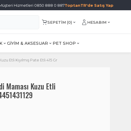
Müşteri Hizmetleri 0850 888 0 887
ToptanTR'de Satış Yap
SEPETIM (
0
)
HESABIM
K
GİYİM & AKSESUAR
PET SHOP
u Etli Kıyılmış Pate Etli 415 Gr
di Maması Kuzu Etli
684451431129