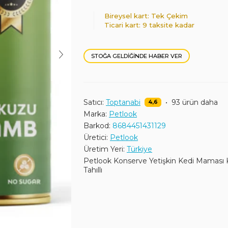
Bireysel kart: Tek Çekim
Ticari kart: 9 taksite kadar
STOĞA GELDIĞINDE HABER VER
Satıcı:
Toptanabi
•
93 ürün daha
4,6
Marka:
Petlook
Barkod:
8684451431129
Üretici:
Petlook
Üretim Yeri:
Türkiye
Petlook Konserve Yetişkin Kedi Maması K
Tahıllı