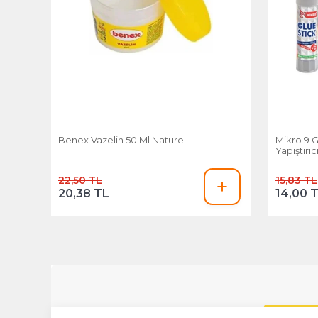
Benex Vazelin 50 Ml Naturel
Mikro 9 G
Yapıştırıc
22,50 TL
15,83 TL
20,38 TL
14,00 