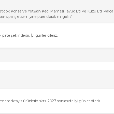
Petlook Konserve Yetişkin Kedi Maması Tavuk Etli ve Kuzu Etli Parça Et
krar sipariş etsem yine püre olarak mı gelir?
ate şeklindedir. İyi günler dileriz.
tmamaktayız ürünlerin sktsi 2027 sonrasıdır. İyi günler dileriz.