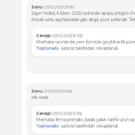
Soru:
(29.10.2025 23:18)
Sayın Yetkili, 6 Ekim 2025 tarihinde sipariş ettiğim 
Ancak satış sayfasındaki gibi değil, püre şeklinde. Te
Cevap:
(09.12.2025 12:06)
Merhaba ürünlerde yeni formüle geçildi artık püre, p
Toptanabi
satıcısı tarafından cevaplandı.
Soru:
(03.11.2025 11:46)
stk nedir
Cevap:
(09.12.2025 12:05)
Merhaba firma prensibi olarak yakın tarihli ürün sa
Toptanabi
satıcısı tarafından cevaplandı.