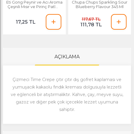
Eti Gong Peynir ve Acı Aroma
Chupa Chups Sparkling Sour
Çeşnili Mısır ve Pirinç Patlağı
Blueberry Flavour 345 Ml
34 G
117,67 TL
17,25 TL
111,78 TL
AÇIKLAMA
Çizmeci Time Crepe çıtır çıtır dış gofret kaplaması ve
yumuşacık kakaolu fındık kreması dolgusuyla lezzetli
ve eğlenceli bir atıştırmalıktır. Kahve, çay, meyve suyu,
gazoz ve diğer pek çok içecekle lezzet uyumuna
sahiptir.