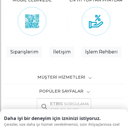
MOBİL CEBİNİZDE
EN İYİ TOPTAN FİYATLAR
Siparişlerim
İletişim
İşlem Rehberi
MÜŞTERI HIZMETLERI
POPÜLER SAYFALAR
ETBIS
SORGULAMA
SİCİL BİLGİLERİ
Daha iyi bir deneyim için izninizi istiyoruz.
Çerezler, size daha iyi hizmet verebilmemizi, sizin ihtiyaçlarınıza özel