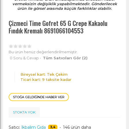
vermeksizin değişiklik yapabilmektedir. Gönderilecek
ürün ile görsel arasında küçük farklılıklar olabilir.
Çizmeci Time Gofret 65 G Crepe Kakaolu
Fındık Kremalı 8691066104553
Bu ürün henüz değerlendirilmemiştir.
0 Soru & Cevap
•
Tüm Satıcıları Gör
(2)
Bireysel kart: Tek Çekim
Ticari kart: 9 taksite kadar
STOĞA GELDIĞINDE HABER VER
STOKTA YOK
Satıcı:
İkbalim Gıda
•
146 ürün daha
3,4