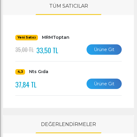
TÜM SATICILAR
MRMToptan
Yeni Satıcı
33,50 TL
35,00 TL
Ürüne Git
Nts Gıda
4,3
37,84 TL
Ürüne Git
DEĞERLENDİRMELER