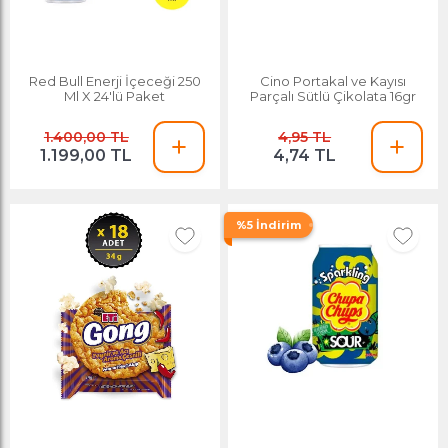
Red Bull Enerji İçeceği 250
Cino Portakal ve Kayısı
Ml X 24'lü Paket
Parçalı Sütlü Çikolata 16gr
1.400,00 TL
4,95 TL
1.199,00 TL
4,74 TL
%5 İndirim