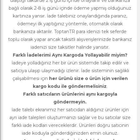
ulaştığı takdirde 2 iş günü içinde onaylanır ve bankanıza
bağlı olarak 2-8 iş günü içinde ödeme yapmış olduğunuz
kartınıza yansır. İade talebiniz onaylandığında paranız,
ödemeyi ilk yaptığınız yöntemle, otomatik olarak
bankanıza aktarılır. ToptanTR para idenizi tek seferde
toplu olarak yapar ancak taksitli alışverişlerinizde bankanız
iadenizi size taksitler halinde yansıtır.
Farklı İadelerimi Aynı Kargoda Yollayabilir miyim?
İadeye yolladığınız her bir ürün sistemde takip edilir ve
satıcıya ulaşıp ulaşmadığı izlenir. İade sisteminin sağlıklı
çalışabilmesi için
her ürünü size o ürün için verilen
kargo kodu ile göndermelisiniz
.
Farklı satıcıların ürünlerini aynı kargoyla
göndermeyin.
İade talebi ekranımız her satıcıdan aldığınız ürünler için
ayrı iade talepleri oluşturmanızı sağlar ve bu satıcılar size
farklı iade kodları vereceklerdir. Ürünleri doğru satıcının
iade koduyla gönderdiğinizden emin olunuz.