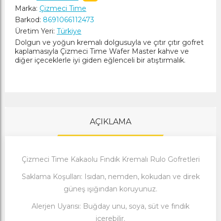
Marka:
Çizmeci Time
Barkod:
8691066112473
Üretim Yeri:
Türkiye
Dolgun ve yoğun kremalı dolgusuyla ve çıtır çıtır gofret
kaplamasıyla Çizmeci Time Wafer Master kahve ve
diğer içeceklerle iyi giden eğlenceli bir atıştırmalık.
AÇIKLAMA
Çizmeci Time Kakaolu Fındık Kremalı Rulo Gofretleri
Saklama Koşulları: Isıdan, nemden, kokudan ve direk
güneş ışığından koruyunuz.
Alerjen Uyarısı: Buğday unu, soya, süt ve fındık
içerebilir.