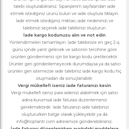
talebi oluşturabilirsiniz. Siparişlerim sayfasından iade
etmek istediğiniz ürünü bulun ve iade oluştura tıklayın.
İade etmek istediğiniz miktarı, iade nedeninizi ve
talebinizi seçerek iade talebinizi oluşturun.
İade kargo kodunuzu alın ve not edin
Yönlendirmeleri tamamlayın. İade talebinize en geç 2 iş
günü içinde yanıt gelecek ve satıcının tercihine göre
ürünleri göndermeniz için bir kargo kodu üretilecektir.
Ürünler geri gönderilemeyecek durumdaysa ya da satıcı
ürünleri geri istemezse iade talebiniz iade kargo kodu hiç
oluşmadan da sonuçlanabilir.
Vergi mükellefi iseniz iade faturanızı kesin
Vergi mükellefi iseniz para iadenizi alabilmek için satıcı
adına kurumsal iade faturası düzenlemeniz
gerekmektedir. İade faturanızı iade talebinizi
oluştururken belge olarak yükleyebilir ya da
info@toptantr.com
adresimize gönderebilirsiniz.
İade faturası düzenlenirken aşağıdaki maddelere