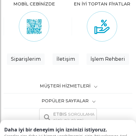
MOBİL CEBİNİZDE
EN İYİ TOPTAN FİYATLAR
Siparişlerim
İletişim
İşlem Rehberi
MÜŞTERI HIZMETLERI
POPÜLER SAYFALAR
ETBIS
SORGULAMA
SİCİL BİLGİLERİ
Daha iyi bir deneyim için izninizi istiyoruz.