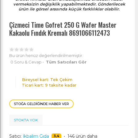
vermeksizin değişiklik yapabilmektedir. Gönderilecek
ürün ile görsel arasında küçük farklılıklar olabilir.
Çizmeci Time Gofret 250 G Wafer Master
Kakaolu Fındık Kremalı 8691066112473
Bu ürün henüz değerlendirilmemiştir.
0 Soru & Cevap
•
Tüm Satıcıları Gör
Bireysel kart: Tek Çekim
Ticari kart: 9 taksite kadar
STOĞA GELDIĞINDE HABER VER
STOKTA YOK
Satıcı:
İkbalim Gıda
•
146 ürün daha
3,4