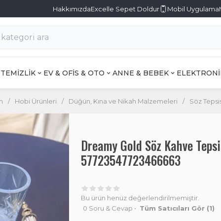
Hakkımızda
Excelle Sepet Doldur
Mobil Uygulama
TEMİZLİK
EV & OFİS & OTO
ANNE & BEBEK
ELEKTRONİ
m
/
Hobi Ürünleri
/
Düğün, Kına ve Nikah Malzemeleri
/
Söz Tepsis
Dreamy Gold Söz Kahve Tepsi
57723547723466663
Bu ürün henüz değerlendirilmemiştir.
0 Soru & Cevap
•
Tüm Satıcıları Gör
(1)