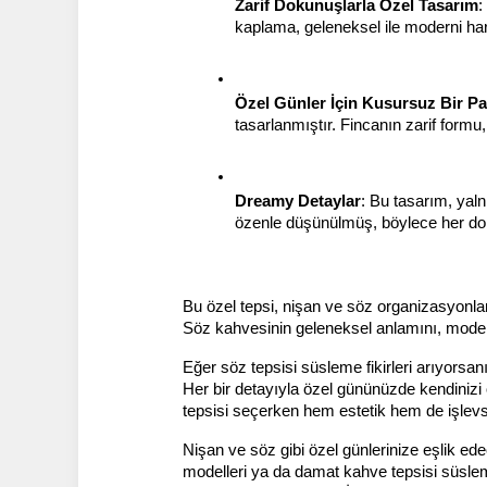
Zarif Dokunuşlarla Özel Tasarım
:
kaplama, geleneksel ile moderni harm
Özel Günler İçin Kusursuz Bir P
tasarlanmıştır. Fincanın zarif formu
Dreamy Detaylar
: Bu tasarım, yaln
özenle düşünülmüş, böylece her dok
Bu özel tepsi, nişan ve söz organizasyonlar
Söz kahvesinin geleneksel anlamını, modern
Eğer söz tepsisi süsleme fikirleri arıyorsanız
Her bir detayıyla özel gününüzde kendinizi 
tepsisi seçerken hem estetik hem de işlevsel
Nişan ve söz gibi özel günlerinize eşlik ede
modelleri ya da damat kahve tepsisi süsleme f