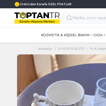
Üreticiden Esnafa ÖZEL FİYATLAR
KOZMETİK & KİŞİSEL BAKIM
GIDA
Anasayfa
/
EV & OFİS & OTO
/
Ev & Yaşa