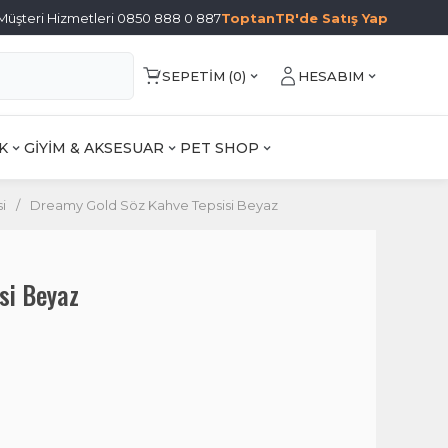
Müşteri Hizmetleri 0850 888 0 887
ToptanTR'de Satış Yap
SEPETIM (
0
)
HESABIM
K
GİYİM & AKSESUAR
PET SHOP
i
/
Dreamy Gold Söz Kahve Tepsisi Beyaz
si Beyaz