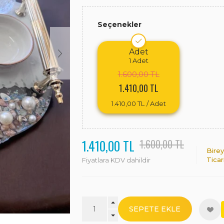
Seçenekler
Adet
1
Adet
1.600,00 TL
1.410,00 TL
1.410,00 TL
/ Adet
1.410,00 TL
1.600,00 TL
Birey
Ticar
Fiyatlara KDV dahildir
SEPETE EKLE