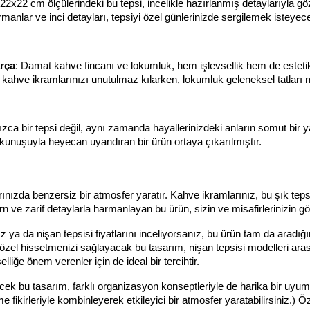
 22x22 cm ölçülerindeki bu tepsi, incelikle hazırlanmış detaylarıyla göz a
anlar ve inci detayları, tepsiyi özel günlerinizde sergilemek isteyece
arça
: Damat kahve fincanı ve lokumluk, hem işlevsellik hem de estet
, kahve ikramlarınızı unutulmaz kılarken, lokumluk geleneksel tatları
ızca bir tepsi değil, aynı zamanda hayallerinizdeki anların somut bir y
unuşuyla heyecan uyandıran bir ürün ortaya çıkarılmıştır.
ınızda benzersiz bir atmosfer yaratır. Kahve ikramlarınız, bu şık tep
 ve zarif detaylarla harmanlayan bu ürün, sizin ve misafirlerinizin g
 ya da nişan tepsisi fiyatlarını inceliyorsanız, bu ürün tam da aradığınız
özel hissetmenizi sağlayacak bu tasarım, nişan tepsisi modelleri aras
liğe önem verenler için de ideal bir tercihtir.
cek bu tasarım, farklı organizasyon konseptleriyle de harika bir uyum 
ikirleriyle kombinleyerek etkileyici bir atmosfer yaratabilirsiniz.) Öze