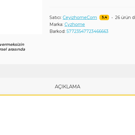
Satıcı:
CeyizhomeCom
•
26 ürün 
3,4
Marka:
Cyzhome
Barkod:
57723547723466663
 vermeksizin
rsel arasında
AÇIKLAMA