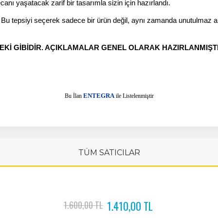
canı yaşatacak zarif bir tasarımla sizin için hazırlandı.
 Bu tepsiyi seçerek sadece bir ürün değil, aynı zamanda unutulmaz anl
İ GİBİDİR. AÇIKLAMALAR GENEL OLARAK HAZIRLANMIŞTI
E
Bu İlan
NTEGRA
ile Listelenmiştir
TÜM SATICILAR
1.410,00 TL
1.600,00 TL