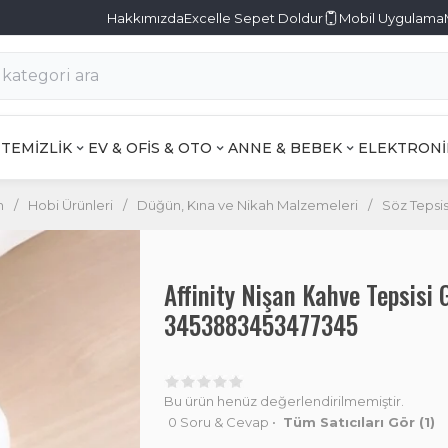
Hakkımızda
Excelle Sepet Doldur
Mobil Uygulama
TEMİZLİK
EV & OFİS & OTO
ANNE & BEBEK
ELEKTRONİ
m
/
Hobi Ürünleri
/
Düğün, Kına ve Nikah Malzemeleri
/
Söz Tepsis
Affinity Nişan Kahve Tepsisi
3453883453477345
Bu ürün henüz değerlendirilmemiştir.
0 Soru & Cevap
•
Tüm Satıcıları Gör
(1)