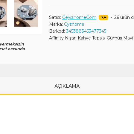
Satıcı:
CeyizhomeCom
•
26 ürün 
3,4
Marka:
Cyzhome
Barkod:
3453883453477345
Affinity Nişan Kahve Tepsisi Gümüş Mavi
 vermeksizin
rsel arasında
AÇIKLAMA