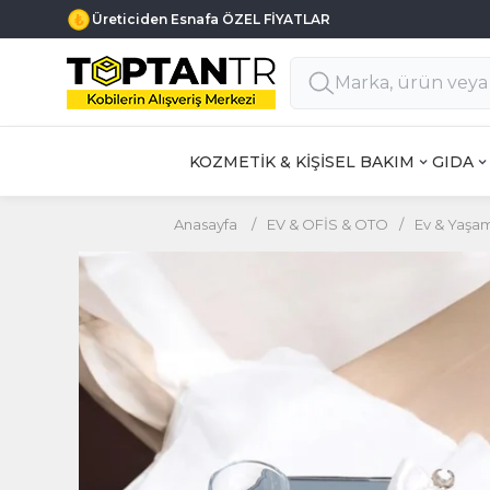
Üreticiden Esnafa ÖZEL FİYATLAR
KOZMETİK & KİŞİSEL BAKIM
GIDA
Anasayfa
/
EV & OFİS & OTO
/
Ev & Yaşa