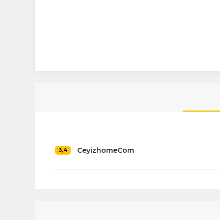
CeyizhomeCom
3,4