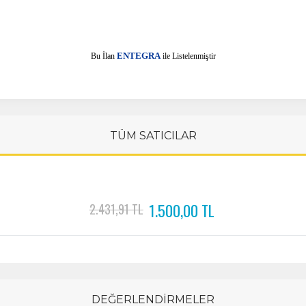
E
Bu İlan
NTEGRA
ile Listelenmiştir
TÜM SATICILAR
1.500,00 TL
2.431,91 TL
DEĞERLENDİRMELER