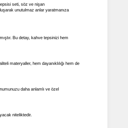
psisi seti, söz ve nişan 
 buluşarak unutulmaz anlar yaratmanıza 
ştır. Bu detay, kahve tepsinizi hem 
aliteli materyaller, hem dayanıklılığı hem de 
sunumunuzu daha anlamlı ve özel 
cak niteliktedir.