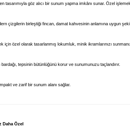
gen tasarımıyla göz alıcı bir sunum yapma imkânı sunar. Özel işlemele
rn çizgilerin birleştiği fincan, damat kahvesinin anlamına uygun şekil
ek için özel olarak tasarlanmış lokumluk, minik ikramlarınızı sunmanız 
 bardağı, tepsinin bütünlüğünü korur ve sunumunuzu taçlandırır.
ompakt ve zarif bir sunum alanı sağlar.
ız Daha Özel