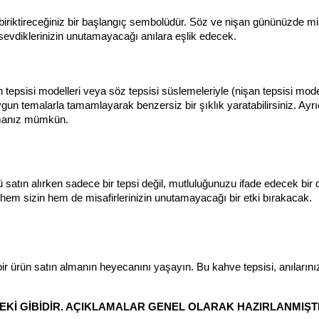
r biriktireceğiniz bir başlangıç sembolüdür. Söz ve nişan gününüzde misa
 sevdiklerinizin unutamayacağı anılara eşlik edecek.
n tepsisi modelleri veya söz tepsisi süslemeleriyle (nişan tepsisi modell
gun temalarla tamamlayarak benzersiz bir şıklık yaratabilirsiniz. Ayrıc
rmanız mümkün.
 satın alırken sadece bir tepsi değil, mutluluğunuzu ifade edecek bir 
 hem sizin hem de misafirlerinizin unutamayacağı bir etki bırakacak.
 bir ürün satın almanın heyecanını yaşayın. Bu kahve tepsisi, anıların
İ GİBİDİR. AÇIKLAMALAR GENEL OLARAK HAZIRLANMIŞTI