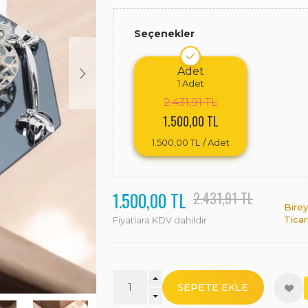
Seçenekler
Adet
1
Adet
2.431,91 TL
1.500,00 TL
1.500,00 TL
/ Adet
1.500,00 TL
2.431,91 TL
Birey
Ticar
Fiyatlara KDV dahildir
SEPETE EKLE