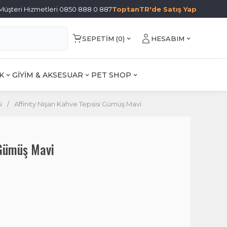
Müşteri Hizmetleri 0850 888 0 887
ToptanTR'de Satış Yap
SEPETIM (
0
)
HESABIM
K
GİYİM & AKSESUAR
PET SHOP
i
/
Affinity Nişan Kahve Tepsisi Gümüş Mavi
 Gümüş Mavi