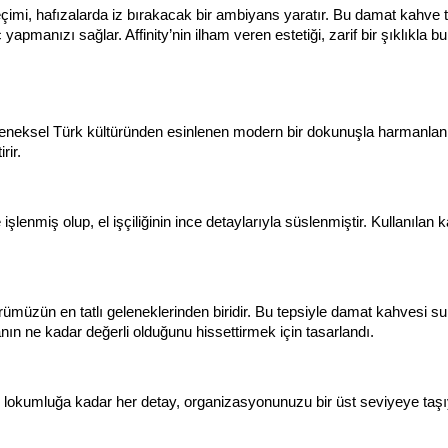
çimi, hafızalarda iz bırakacak bir ambiyans yaratır. Bu damat kahve te
yapmanızı sağlar. Affinity’nin ilham veren estetiği, zarif bir şıklıkla
eneksel Türk kültüründen esinlenen modern bir dokunuşla harmanlanmı
rir.
işlenmiş olup, el işçiliğinin ince detaylarıyla süslenmiştir. Kullanılan k
rümüzün en tatlı geleneklerinden biridir. Bu tepsiyle damat kahvesi 
l anın ne kadar değerli olduğunu hissettirmek için tasarlandı.
lokumluğa kadar her detay, organizasyonunuzu bir üst seviyeye taşıya