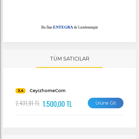
E
Bu İlan
NTEGRA
ile Listelenmiştir
TÜM SATICILAR
CeyizhomeCom
3,4
1.500,00 TL
2.431,91 TL
Ürüne Git