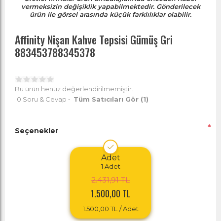
vermeksizin değişiklik yapabilmektedir. Gönderilecek
ürün ile görsel arasında küçük farklılıklar olabilir.
Affinity Nişan Kahve Tepsisi Gümüş Gri
883453788345378
Bu ürün henüz değerlendirilmemiştir.
0 Soru & Cevap
•
Tüm Satıcıları Gör
(1)
*
Seçenekler
Adet
1
Adet
2.431,91 TL
1.500,00 TL
1.500,00 TL
/ Adet