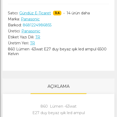
Satıcı:
Gündüz E-Ticaret
•
14 ürün daha
3,4
Marka:
Panasonic
Barkod:
8681224986855
Üretici:
Panasonic
Etiket Yazı Dili:
TR
Üretim Yeri:
TR
860 Lümen -63wat E27 duy beyaz ışık led ampul 6500
Kelvin
AÇIKLAMA
860 Lümen -63wat
E27 duy beyaz ışık led ampul