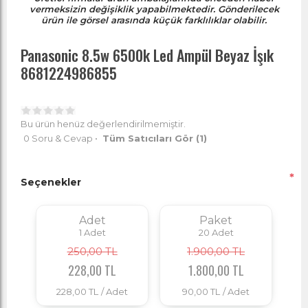
vermeksizin değişiklik yapabilmektedir. Gönderilecek
ürün ile görsel arasında küçük farklılıklar olabilir.
Panasonic 8.5w 6500k Led Ampül Beyaz İşık
8681224986855
Bu ürün henüz değerlendirilmemiştir.
0 Soru & Cevap
•
Tüm Satıcıları Gör
(1)
*
Seçenekler
Adet
Paket
1
Adet
20
Adet
250,00 TL
1.900,00 TL
228,00 TL
1.800,00 TL
228,00 TL
/ Adet
90,00 TL
/ Adet