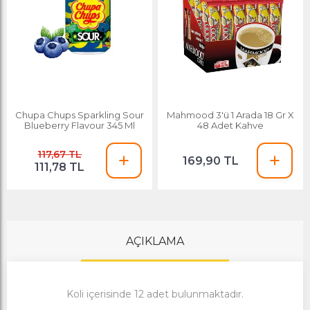
Chupa Chups Sparkling Sour
Mahmood 3'ü 1 Arada 18 Gr X
Blueberry Flavour 345 Ml
48 Adet Kahve
117,67 TL
169,90 TL
111,78 TL
AÇIKLAMA
Koli içerisinde 12 adet bulunmaktadır.