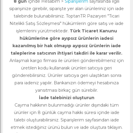
8 gün
içinde Hesabım >
Siparişlerim
sayfasında ilgili
siparişinize girebilir, siparişte yer alan ürünleriniz için iade
talebinde bulunabilirsiniz. ToptanTR Pazaryeri "Ticari
Nitelikli Satış Sözleşmesi" hükümlerin göre satış ve iade
işlemlerini yürütmektedir.
Türk Ticaret Kanunu
hükümlerine göre ayıpsız ürünlerin iadesi
kazanılmış bir hak olmayıp ayıpsız ürünlerin iade
taleplerine satıcının ihtiyari takdiri ile karar verilir.
Anlaşmalı kargo firması ile ürünleri gönderebilmeniz için
üretilen kodu kullanarak ürünleri satıcıya geri
gönderebilirsiniz. Ürünler satıcıya geri ulaştıktan sonra
para iadeniz yapılır. Bankanızın ödemeyi hesabınıza
yansıtması birkaç gün sürebilir.
İade talebinizi oluşturun
Cayma hakkının bulunmadığı ürünler dışındaki tüm
ürünler için 8 günlük cayma hakkı süresi içinde iade
talebi oluşturabilirsiniz. Siparişlerim sayfasından iade
etmek istediğiniz ürünü bulun ve iade oluştura tıklayın.