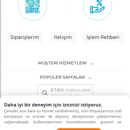
Siparişlerim
İletişim
İşlem Rehberi
MÜŞTERI HIZMETLERI
POPÜLER SAYFALAR
ETBIS
SORGULAMA
SİCİL BİLGİLERİ
Daha iyi bir deneyim için izninizi istiyoruz.
Çerezler, size daha iyi hizmet verebilmemizi, sizin ihtiyaçlarınıza özel
kampanya ve ürünler ile alışveriş deneyiminizi iyileştirmemizi
sağlamaktadır. Kullanıcılarımızın hizmetlerimizden güvenli ve
İNTERNETTE GÜVENLİ ALIŞVERİŞ
Tüm hakları saklıdır.
eksiksiz şekilde faydalanmalarını sağlamak amacıyla sitemizi