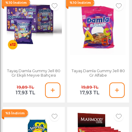
%10 İndirim
%10 İndirim
Tayaş Damla Gummy Jell 80
Tayaş Damla Gummy Jell 80
Gr Ekşili Meyve Bahçesi
Gr Alfabe
19,89 TL
19,89 TL
17,93 TL
17,93 TL
%5 İndirim