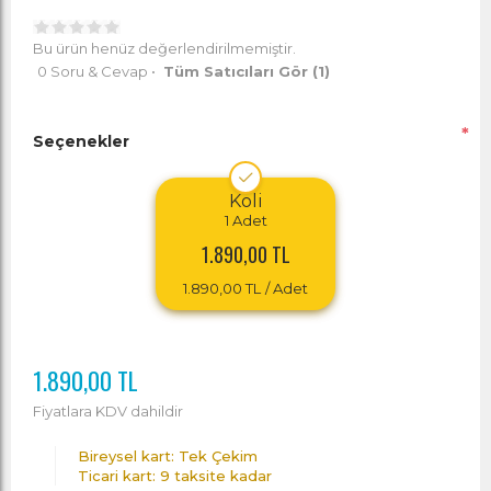
Bu ürün henüz değerlendirilmemiştir.
0 Soru & Cevap
•
Tüm Satıcıları Gör
(1)
*
Seçenekler
Koli
1
Adet
1.890,00 TL
1.890,00 TL
/ Adet
1.890,00 TL
Fiyatlara KDV dahildir
Bireysel kart: Tek Çekim
Ticari kart: 9 taksite kadar