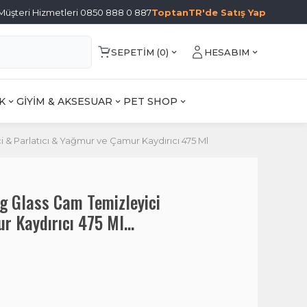
Müşteri Hizmetleri 0850 888 0 887
ToptanTR'de Satış Yap
SEPETIM (
0
)
HESABIM
K
GİYİM & AKSESUAR
PET SHOP
& Parlatıcı & Yağmur ve Çamur Kaydırıcı 475 Ml
g Glass Cam Temizleyici
r Kaydırıcı 475 Ml