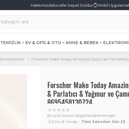
Hakkımızda
Excelle Sepet Doldur
Mobil Uygulama
TEMİZLİK
EV & OFİS & OTO
ANNE & BEBEK
ELEKTRONİ
emizleyiciler
/
Forscher Make Today Amazing Glass Cam Temizleyici 
Forscher Make Today Amazin
& Parlatıcı & Yağmur ve Çamu
8695458130724
Bu ürün henüz değerlendirilmemiştir.
0 Soru & Cevap
•
Tüm Satıcıları Gör
(1)