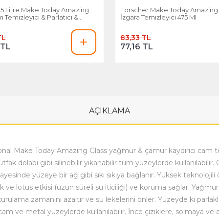
 5 Litre Make Today Amazing
Forscher Make Today Amazing F
 Temizleyici & Parlatıcı &
İzgara Temizleyici 475 Ml
e Çamur Kaydırıcı
TL
83,33 TL
 TL
77,16 TL
AÇIKLAMA
l Make Today Amazing Glass yağmur & çamur kaydırıcı cam temiz
k dolabı gibi silinebilir yıkanabilir tüm yüzeylerde kullanılabilir. Ge
eri sayesinde yüzeye bir ağ gibi sıkı sıkıya bağlanır. Yüksek teknolo
ik ve lotus etkisi (uzun süreli su iticiliği) ve koruma sağlar. Ya
 kurulama zamanını azaltır ve su lekelerini önler. Yüzeyde ki parl
k, cam ve metal yüzeylerde kullanılabilir. İnce çiziklere, solmaya ve