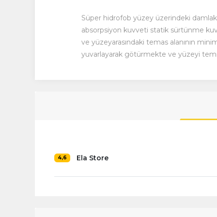
Süper hidrofob yüzey üzerindeki damlakay
absorpsiyon kuvveti statik sürtünme kuvve
ve yüzeyarasındaki temas alanının minim
yuvarlayarak götürmekte ve yüzeyi tem
Ela Store
4,6