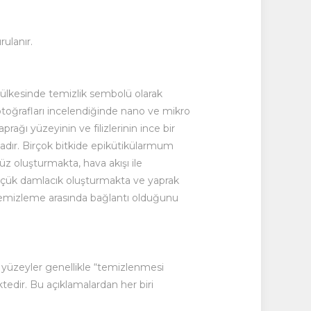
ulanır.
a ülkesinde temizlik sembolü olarak
fotoğrafları incelendiğinde nano ve mikro
ağı yüzeyinin ve filizlerinin ince bir
adır. Birçok bitkide epikütikülarmum
üz oluşturmakta, hava akışı ile
 küçük damlacık oluşturmakta ve yaprak
i temizleme arasında bağlantı olduğunu
p yüzeyler genellikle “temizlenmesi
ektedir. Bu açıklamalardan her biri