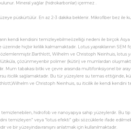
lunur. Mineral yağlar (hidrokarbonlar) içermez .
e püskürtülür. En az 2-3 dakika beklenir. Mikrofiber bez ile kur
arın kendi kendisini temizleyebilmeözelliği nedeni ile birçok Asy
le üzerinde hiçbir kirlilik kalmamaktadır. Lotus yapraklarının SEM 
zlemlenmiştir.Barthlott, Wilhelm ve Christoph Neinhuis, lotus yapr
r. Kütiküla, çözünmeyenbir polimer (kütin) ve mumlardan oluşmakt
dır. Mum tabakası bitki ve çevre arasında multifonksiyonel bir aray
rsu iticilik sağlamaktadır. Bu tür yüzeylere su temas ettiğinde,
thlott,Wilhelm ve Christoph Neinhuis, su iticilik ile kendi kendin
e temizlenebilen, hidrofob ve nanoyapıya sahip yüzeylerdir. Bu ti
 kendini temizleyen” veya “lotus efekti” gibi sözcüklerle ifade edilm
dır ve bir yüzeyindavranışını anlatmak için kullanılmaktadır.