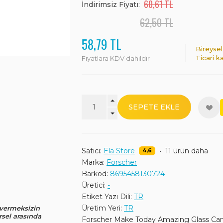
60,61 TL
İndirimsiz Fiyatı:
62,50 TL
58,79 TL
Bireysel
Ticari k
Fiyatlara KDV dahildir
SEPETE EKLE
Satıcı:
Ela Store
•
11 ürün daha
4,6
Marka:
Forscher
Barkod:
8695458130724
Üretici:
-
Etiket Yazı Dili:
TR
Üretim Yeri:
TR
 vermeksizin
rsel arasında
Forscher Make Today Amazing Glass Cam 