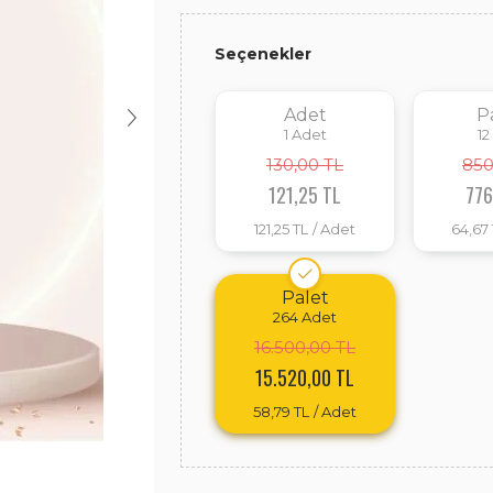
Seçenekler
Adet
P
1
Adet
12
130,00 TL
850
121,25 TL
776
121,25 TL
/ Adet
64,67
Palet
264
Adet
16.500,00 TL
15.520,00 TL
58,79 TL
/ Adet