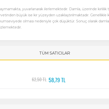
mamakta, yuvarlanarak ilerlemektedir. Damla, üzerinde kirlilik ta
tinden büyük ise kir yüzeyden uzaklaştırılmaktadır. Genellikle kir
umseviyede olması nedeniyle çok düşüktür. Sonuç olarak damla, ki
izlemektedir.
TÜM SATICILAR
58,79 TL
62,50 TL