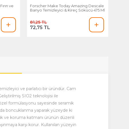
ırın ve
Forscher Make Today Amazing Descale
Banyo Temizleyici & Kireç Sökücü 475 Ml
81,25 TL
72,75 TL
leyici ve parlatıcı bir üründür. Cam
liştirilmiş SIO2 teknolojisi ile
jili özel formülasyonu sayesinde seramik
ğmurda boncuklanma yaparak yüzeyde ki
aklık ve koruma katmanı ürünün düzenli
 aşınmaya karşı korur. Kullanılan yüzeyin