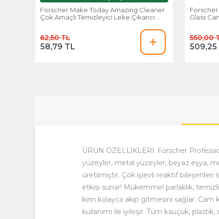
Forscher Make Today Amazing Cleaner
Forscher
Çok Amaçlı Temizleyici Leke Çıkarıcı 475
Glass Cam
Ml
Yağmur v
62,50 TL
550,00 
58,79 TL
509,25
ÜRÜN ÖZELLİKLERİ: Forscher Professiona
yüzeyler, metal yüzeyler, beyaz eşya, mutfa
üretilmiştir. Çok işlevli reaktif bileşenl
etkisi sunar! Mükemmel parlaklık, temizl
kirin kolayca akıp gitmesini sağlar. Cam
kullanımı ile iyileşir. Tüm kauçuk, plasti