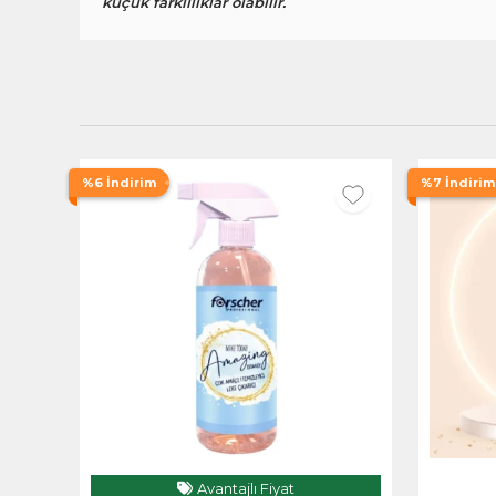
küçük farklılıklar olabilir.
%6 İndirim
%7 İndirim
Avantajlı Fiyat