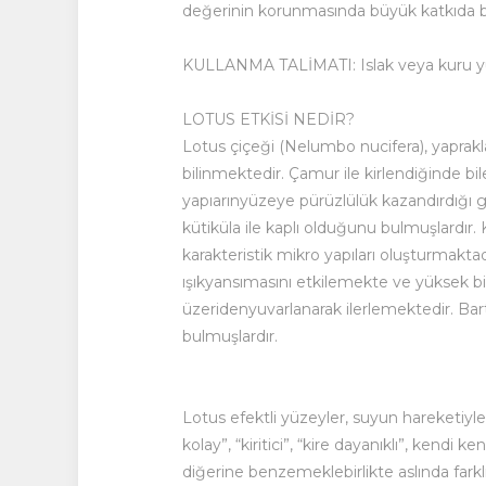
değerinin korunmasında büyük katkıda bu
KULLANMA TALİMATI: Islak veya kuru yüzey
LOTUS ETKİSİ NEDİR?
Lotus çiçeği (Nelumbo nucifera), yaprakl
bilinmektedir. Çamur ile kirlendiğinde bi
yapıarınyüzeye pürüzlülük kazandırdığı gö
kütiküla ile kaplı olduğunu bulmuşlardı
karakteristik mikro yapıları oluşturmakta
ışıkyansımasını etkilemekte ve yüksek bi
üzeridenyuvarlanarak ilerlemektedir. Bar
bulmuşlardır.
Lotus efektli yüzeyler, suyun hareketiyl
kolay”, “kiritici”, “kire dayanıklı”, kendi
diğerine benzemeklebirlikte aslında farklı