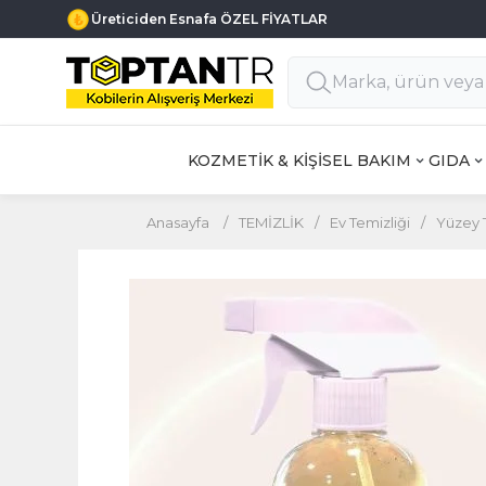
Üreticiden Esnafa ÖZEL FİYATLAR
KOZMETİK & KİŞİSEL BAKIM
GIDA
Anasayfa
/
TEMİZLİK
/
Ev Temizliği
/
Yüzey T