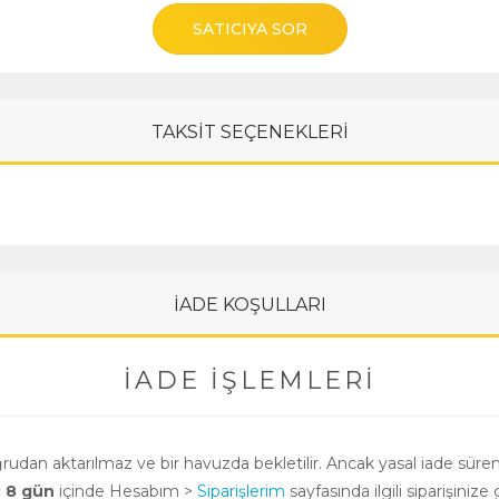
SATICIYA SOR
TAKSİT SEÇENEKLERİ
İADE KOŞULLARI
İADE İŞLEMLERI
oğrudan aktarılmaz ve bir havuzda bekletilir. Ancak yasal iade süre
ç 8 gün
içinde Hesabım >
Siparişlerim
sayfasında ilgili siparişinize 