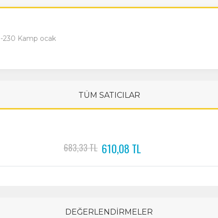
TS-230 Kamp ocak
TÜM SATICILAR
610,08 TL
683,33 TL
DEĞERLENDİRMELER