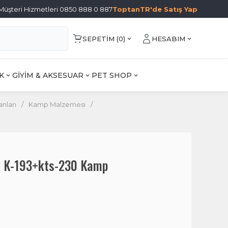
Müşteri Hizmetleri 0850 888 0 887
ToptanTR'de Satış Yap
SEPETIM (
0
)
HESABIM
K
GİYİM & AKSESUAR
PET SHOP
nları
/
Kamp Malzemesi
/
k K-193+kts-230 Kamp