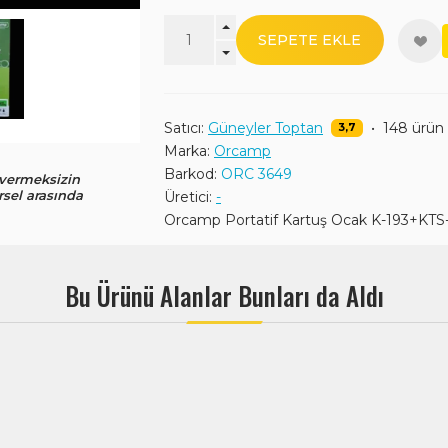
SEPETE EKLE
Satıcı:
Güneyler Toptan
•
148 ürün
3,7
Marka:
Orcamp
Barkod:
ORC 3649
 vermeksizin
rsel arasında
Üretici:
-
Orcamp Portatif Kartuş Ocak K-193+KT
Bu Ürünü Alanlar Bunları da Aldı