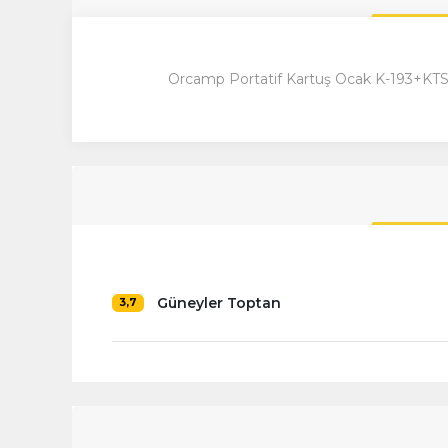
Orcamp Portatif Kartuş Ocak K-193+K
Güneyler Toptan
3,7