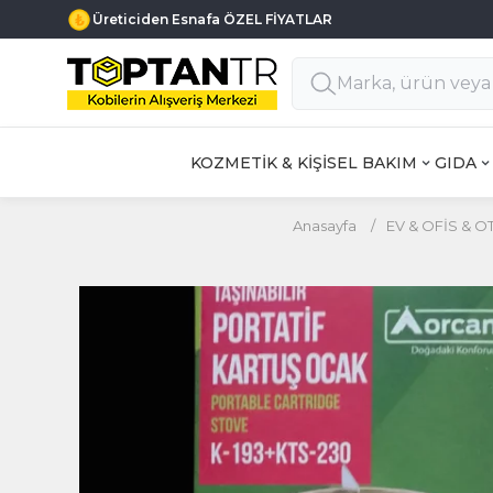
Üreticiden Esnafa ÖZEL FİYATLAR
KOZMETİK & KİŞİSEL BAKIM
GIDA
Anasayfa
/
EV & OFİS & O