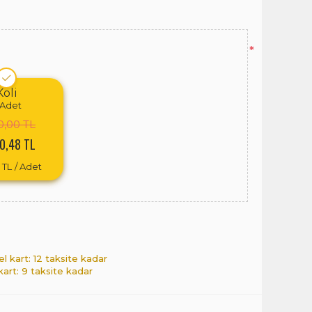
*
Koli
Adet
0,00 TL
0,48 TL
 TL
/ Adet
el kart: 12 taksite kadar
 kart: 9 taksite kadar