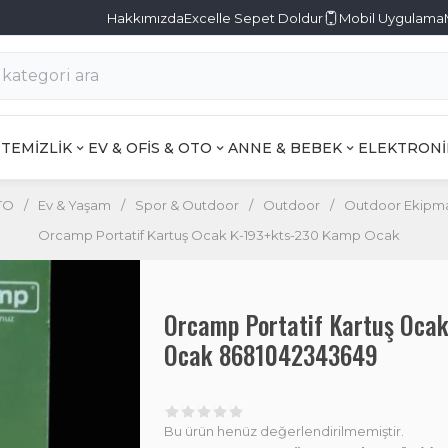
Hakkımızda
Excelle Sepet Doldur
Mobil Uygulama
TEMİZLİK
EV & OFİS & OTO
ANNE & BEBEK
ELEKTRONİ
TO
/
Ev & Yaşam
/
Spor & Outdoor
/
Outdoor
/
Outdoor Ekipma
Orcamp Portatif Kartuş Ocak K-193+kts-230 Kamp Ocak
Orcamp Portatif Kartuş Oca
Ocak 8681042343649
Bu ürün henüz değerlendirilmemiştir.