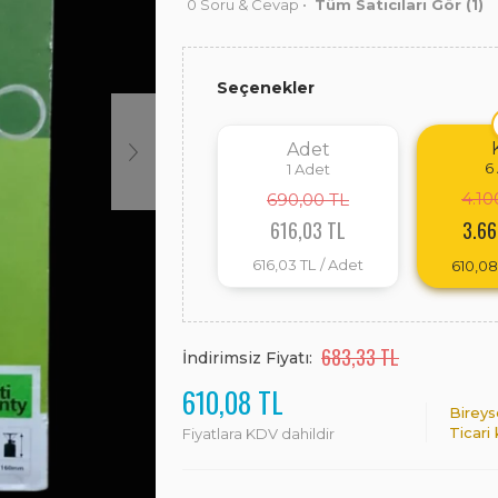
0 Soru & Cevap
•
Tüm Satıcıları Gör
(1)
Seçenekler
Adet
6
1
Adet
4.10
690,00 TL
616,03 TL
3.66
616,03 TL
/ Adet
610,08
683,33 TL
İndirimsiz Fiyatı:
610,08 TL
Bireys
Ticari
Fiyatlara KDV dahildir