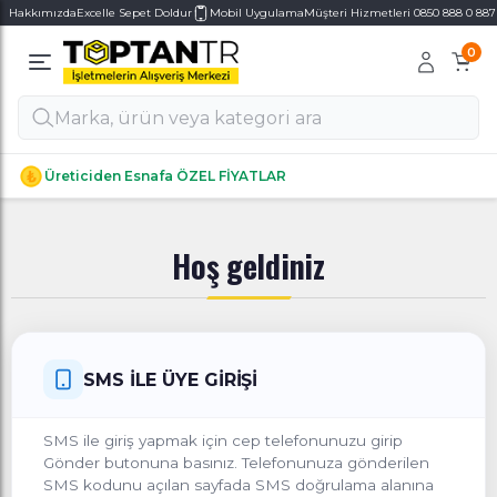
Hakkımızda
Excelle Sepet Doldur
Mobil Uygulama
Müşteri Hizmetleri 0850 888 0 887
0
Alt Kategoriler
Alt Kategoriler
Üreticiden Esnafa ÖZEL FİYATLAR
Hoş geldiniz
SMS İLE ÜYE GİRİŞİ
SMS ile giriş yapmak için cep telefonunuzu girip
Gönder butonuna basınız. Telefonunuza gönderilen
SMS kodunu açılan sayfada SMS doğrulama alanına